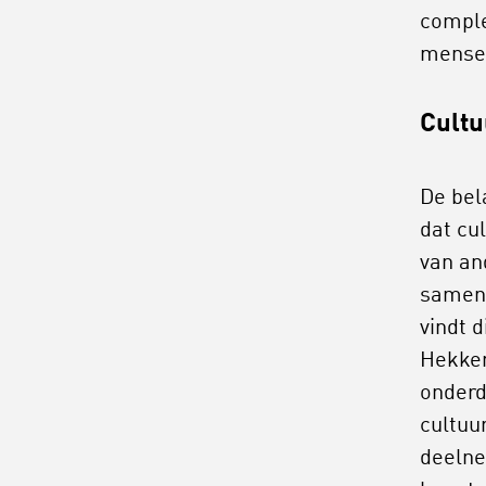
comple
mensen
Cultu
De bel
dat cu
van an
samenl
vindt d
Hekkem
onderd
cultuu
deelne