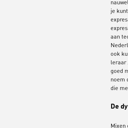
nauwel
je kunt
express
expres
aan te
Nederl
ook ku
leraar
goed m
noem d
die me
De dy
Mixen 