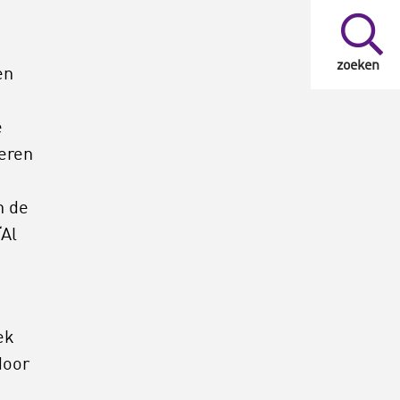
zoeken
en
e
geren
n de
‘Al
t
ek
door