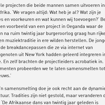
ele projecten die beide mannen samen uitvoeren in
rika. ‘We vragen altijd: Wat heb je al? Wat zijn je
ies en voorkeuren en wat kunnen wij toevoegen?’ B
een voorbeeld van een project in Oeganda waar de
n na ruim twintig jaar burgeroorlog graag hun rijk
en muziektraditie in ere wilden herstellen. De jon
 de breakdancepassen die ze via internet van
jdgenoten uit New York hadden geleerd integreren i
e. En zelf brachten de projectleiders acrobatiek in. 
ementen probeerden we te laten samensmelten to
euws.’
’n samensmelting doe je ook recht aan de dynami
ltuur. Tradities zijn niet gestold, maar veranderen 
. ‘De Afrikaanse dans van twintig jaar geleden is