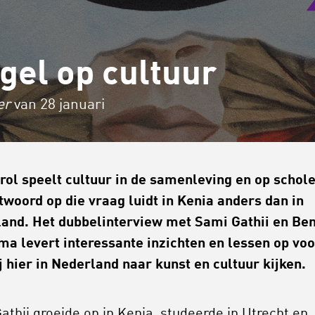
gel op cultuur
er
van 28 januari
rol speelt cultuur in de samenleving en op schol
twoord op die vraag luidt in Kenia anders dan in
and. Het dubbelinterview met Sami Gathii en Be
a levert interessante inzichten en lessen op voo
j hier in Nederland naar kunst en cultuur kijken.
athii groeide op in Kenia, studeerde in Utrecht en