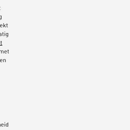
t
g
ekt
atig
t
 met
len
heid