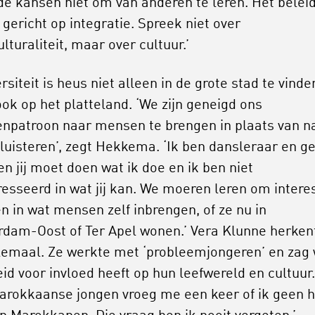
de kansen niet om van anderen te leren. Het beleid
 gericht op integratie. Spreek niet over
ulturaliteit, maar over cultuur.’
rsiteit is heus niet alleen in de grote stad te vinde
ok op het platteland. ‘We zijn geneigd ons
npatroon naar mensen te brengen in plaats van n
 luisteren’, zegt Hekkema. ‘Ik ben dansleraar en g
en jij moet doen wat ik doe en ik ben niet
resseerd in wat jij kan. We moeren leren om intere
en in wat mensen zelf inbrengen, of ze nu in
dam-Oost of Ter Apel wonen.’ Vera Klunne herken
lemaal. Ze werkte met ‘probleemjongeren’ en zag
id voor invloed heeft op hun leefwereld en cultuur.
arokkaanse jongen vroeg me een keer of ik geen 