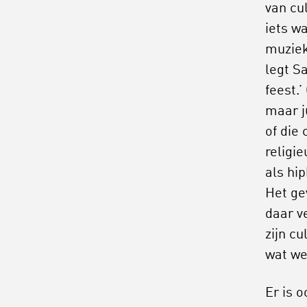
van cul
iets wa
muziek
legt Sa
feest.’
maar ju
of die
religi
als hi
Het ge
daar v
zijn c
wat we
Er is 