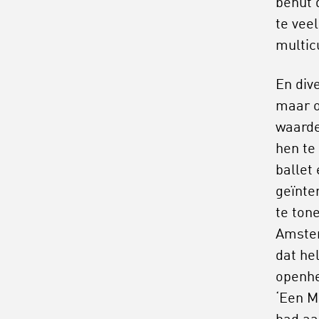
benut 
te veel
multic
En dive
maar o
waarde
hen te
ballet 
geïnte
te ton
Amster
dat he
openhe
‘Een M