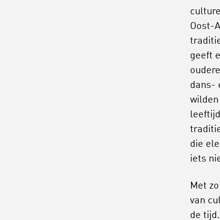
cultur
Oost-Af
tradit
geeft 
oudere
dans- 
wilden
leefti
traditi
die el
iets ni
Met zo
van cu
de tijd