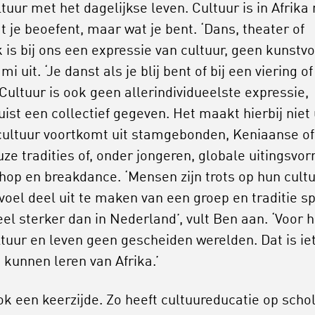
tuur met het dagelijkse leven. Cultuur is in Afrika 
t je beoefent, maar wat je bent. ‘Dans, theater of
 is bij ons een expressie van cultuur, geen kunstvo
mi uit. ‘Je danst als je blij bent of bij een viering of
 Cultuur is ook geen allerindividueelste expressie,
ist een collectief gegeven. Het maakt hierbij niet 
 cultuur voortkomt uit stamgebonden, Keniaanse of
euze tradities of, onder jongeren, globale uitingsvo
phop en breakdance. ‘Mensen zijn trots op hun cultu
voel deel uit te maken van een groep en traditie s
eel sterker dan in Nederland’, vult Ben aan. ‘Voor 
ultuur en leven geen gescheiden werelden. Dat is ie
 kunnen leren van Afrika.’
ook een keerzijde. Zo heeft cultuureducatie op scho