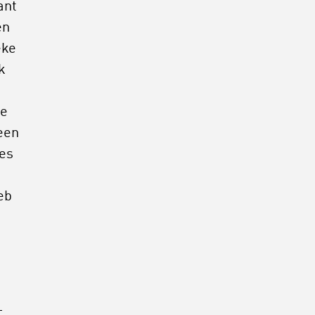
ant
en
eke
k
ie
 een
jes
eb
-