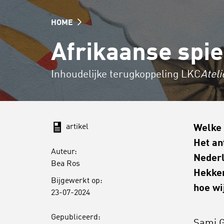
HOME
Afrikaanse spie
Inhoudelijke terugkoppeling LKC
Ateli
artikel
Welke 
Het an
Auteur:
Nederl
Bea Ros
Hekkem
Bijgewerkt op:
hoe wi
23-07-2024
Gepubliceerd:
Sami G