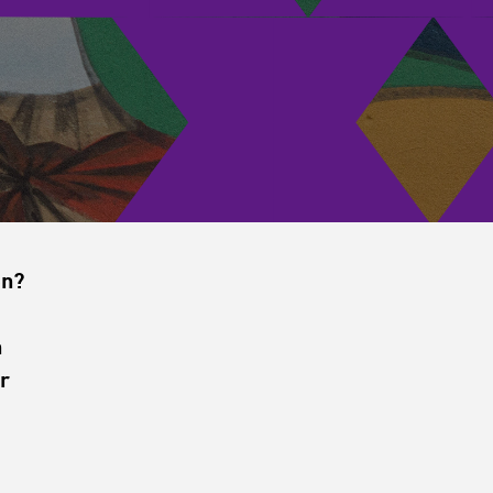
en?
n
r