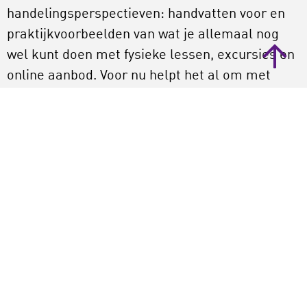
handelingsperspectieven: handvatten voor en
praktijkvoorbeelden van wat je allemaal nog
wel kunt doen met fysieke lessen, excursies en
online aanbod. Voor nu helpt het al om met
elkaar uit te wisselen: van tips en tricks over
het maken van goede online lessen tot en met
de samenwerking met scholen.
Hoe om te gaan met een onzekere toekomst, is
een kwestie die erg leeft. Richt je je bij de
ontwikkeling van cultuur(educatieve)projecten
op een nieuw soort normaal? Ga je terug naar
hoe het was of richt je je op iets anders? De
beste oplossing is misschien wel om
verschillende scenario’s te bedenken en de