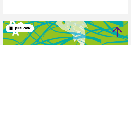
publicatie
LKCA-publicatie
Speciaal onderwijs
Kunst en cultuur voor jou en mij?