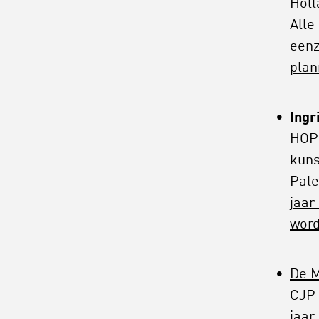
Holl
Alle
eenz
plan
Ingr
HOPE
kuns
Pale
jaar
word
De M
CJP-
jaar