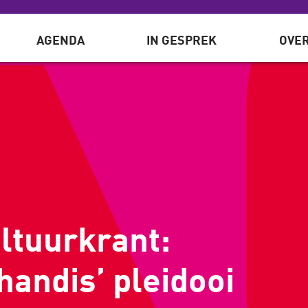
AGENDA
IN GESPREK
OVER
ltuurkrant:
ndis’ pleidooi