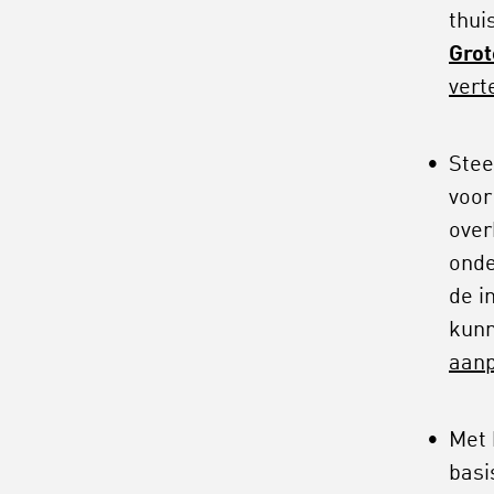
thui
Grot
vert
Stee
voor
over
ond
de i
kunn
aanp
Met 
basi