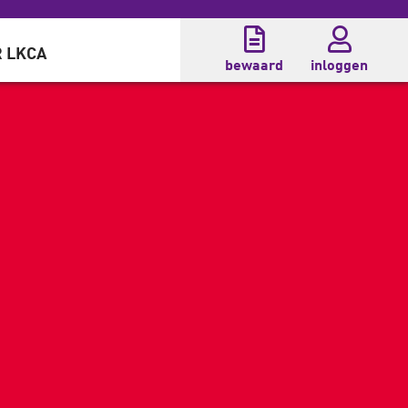
 LKCA
bewaard
inloggen