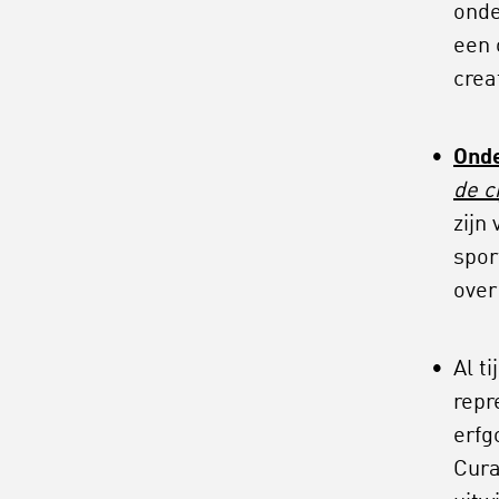
ond
een 
crea
Onde
de ci
zijn
spor
over
Al t
repr
erfg
Cura