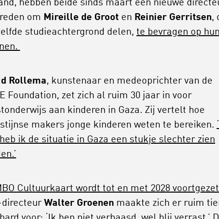
and, hebben beide sinds maart een nieuwe directeu
 reden om
Mireille de Groot
en
Reinier Gerritsen
, 
elfde studieachtergrond delen,
te bevragen op hu
nen.
id Rollema
, kunstenaar en medeoprichter van de
 Foundation, zet zich al ruim 30 jaar in voor
tonderwijs aan kinderen in Gaza. Zij vertelt hoe
stijnse makers jonge kinderen weten te bereiken.
 heb ik de situatie in Gaza een stukje slechter zien
en.’
BO Cultuurkaart wordt tot en met 2028 voortgezet
directeur
Walter Groenen
maakte zich er ruim tie
 hard voor: ‘Ik ben niet verbaasd, wel blij verrast.’ 