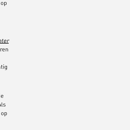
 op
hter
eren
tig
de
Als
 op