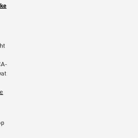
jke
ht
CA-
wat
le
op