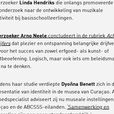
erzoeker
Linda Hendriks
die onlangs promoveerde
onderzoek naar de ontwikkeling van muzikale
tiviteit bij basisschoolleerlingen.
rzoeker Arno Neele
concludeert in de rubriek
Ac
jfers
dat plezier en ontspanning belangrijke drijfv
 voor het succes van zowel erfgoed- als kunst- of
tbeoefening. Logisch, maar ook iets om beleidsma
 na te denken.
ijdens haar studie verdiepte
Dyoñna Benett
zich in 
esentatie van identiteit in de musea van Curaçao. 
oedspecialist adviseert zij nu museale instellingen
çao en de ABCSSS-eilanden.
‘Samenwerking en