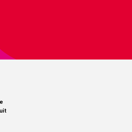
e
je
uit