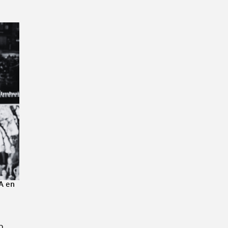
A en
n