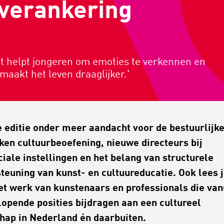
 verankering
et helpt jongeren om emoties te verkennen en
maakt het leven draaglijker.'
e editie onder meer aandacht voor de bestuurlijk
ken cultuurbeoefening, nieuwe directeurs bij
ciale instellingen en het belang van structurele
teuning van kunst- en cultuureducatie. Ook lees 
et werk van kunstenaars en professionals die van
lopende posities bijdragen aan een cultureel
hap in Nederland én daarbuiten.