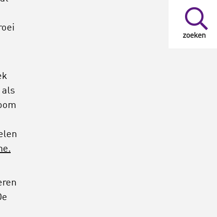
roei
zoeken
ek
 als
room
elen
ne.
eren
De