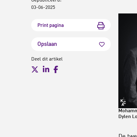
Gepubliceerd:
03-06-2025
Print pagina
Opslaan
Deel dit artikel
Mohamme
Dylen L
De twe