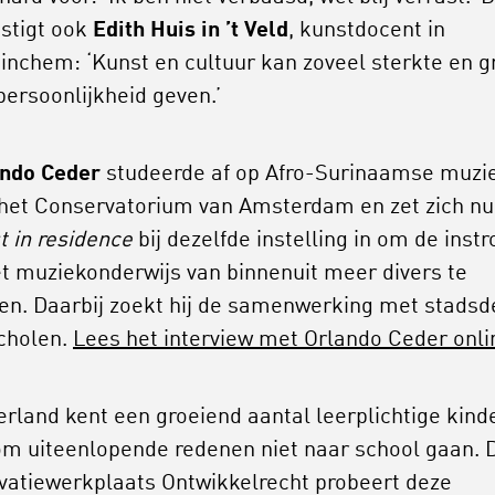
stigt ook
Edith Huis in ’t Veld
, kunstdocent in
inchem: ‘Kunst en cultuur kan zoveel sterkte en g
persoonlijkheid geven.’
ndo Ceder
studeerde af op Afro-Surinaamse muzi
het Conservatorium van Amsterdam en zet zich nu
st in residence
bij dezelfde instelling in om de inst
et muziekonderwijs van binnenuit meer divers te
n. Daarbij zoekt hij de samenwerking met stadsd
cholen.
Lees het interview met Orlando Ceder onli
rland kent een groeiend aantal leerplichtige kind
om uiteenlopende redenen niet naar school gaan. 
vatiewerkplaats Ontwikkelrecht probeert deze