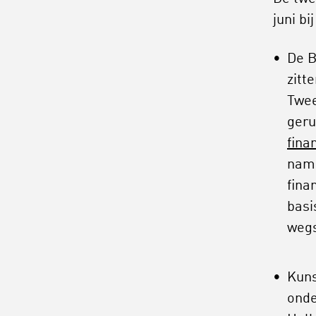
juni b
De B
zitt
Twee
geru
fina
name
fina
basi
wegs
Kuns
onde