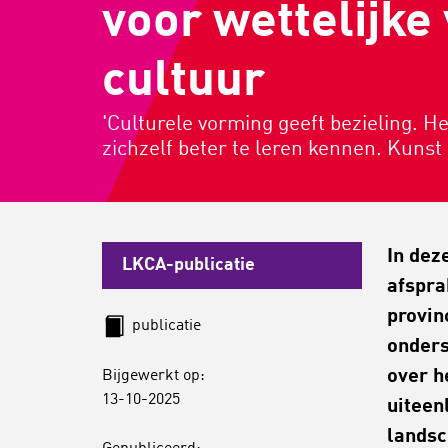
voor wettelijke
cultuur
'Culturele vorming geeft bezieling. H
zichzelf beter te leren kennen. Kunst 
In dez
LKCA-publicatie
afspra
provin
publicatie
onders
over h
Bijgewerkt op:
13-10-2025
uiteen
landsc