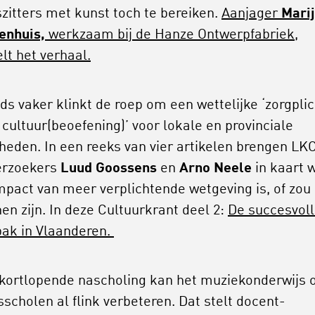
szitters met kunst toch te bereiken.
Aanjager
Mari
enhuis,
werkzaam bij de Hanze Ontwerpfabriek,
elt het verhaal.
ds vaker klinkt de roep om een wettelijke ‘zorgplic
 cultuur(beoefening)’ voor lokale en provinciale
heden. In een reeks van vier artikelen brengen LK
erzoekers
Luud Goossens
en
Arno Neele
in kaart 
mpact van meer verplichtende wetgeving is, of zou
en zijn. In deze Cultuurkrant deel 2:
De succesvol
ak in Vlaanderen.
kortlopende nascholing kan het muziekonderwijs 
sscholen al flink verbeteren. Dat stelt docent-