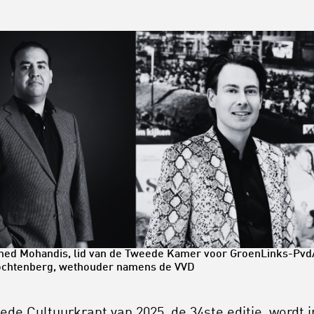
d Mohandis, lid van de Tweede Kamer voor GroenLinks-Pvd
ochtenberg, wethouder namens de VVD
ede Cultuurkrant van 2025, de 34ste editie, wordt i