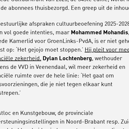
ij de abonnees thuisbezorgd. Een greep uit de inho
estuurlijke afspraken cultuurbeoefening 2025-202
en vol goede intenties, maar
Mohammed Mohandis
de Kamerlid voor GroenLinks-PvdA, is er niet geh
st op: ‘Het gejojo moet stoppen.’
Hij pleit voor me
nciële zekerheid.
Dylan Lochtenberg
, wethouder
ns de VVD in Veenendaal, wil meer zekerheid en
nciële ruimte over de hele linie: ‘Het gaat om
svoorzieningen, die je niet tegen elkaar kunt
trepen.’
tloc en Kunstgebouw, de provinciale
rsteuningsinstellingen in Noord-Brabant resp. Zui