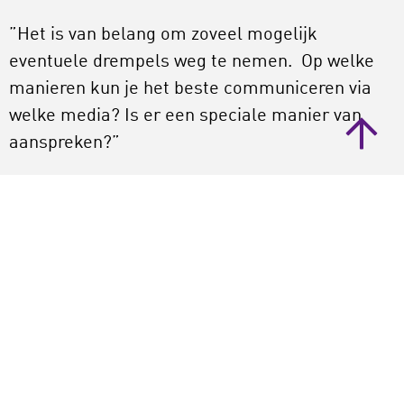
”Het is van belang om zoveel mogelijk
eventuele drempels weg te nemen. Op welke
manieren kun je het beste communiceren via
welke media? Is er een speciale manier van
aanspreken?”
#7 Last but not least: budget
“Een netwerk op de eilanden is belangrijk,
maar minstens zo belangrijk is het om mensen
van de eilanden de gelegenheid te bieden naar
Nederland te komen. Zeker voor kleinere
instellingen is het budget een drempel, dus een
bijdrage (van een fonds) uit Nederland zou een