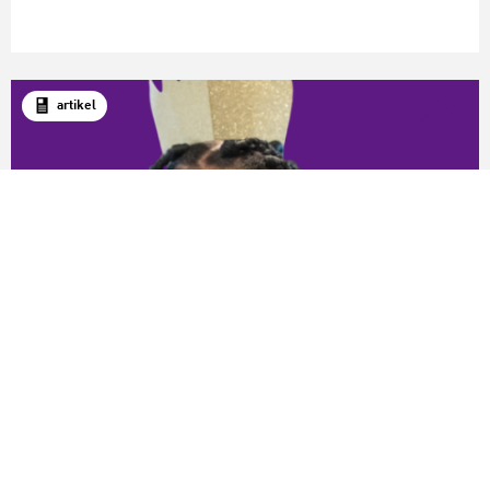
artikel
Algemeen
Verkiezing Cultuurcoach van het Jaar 2025