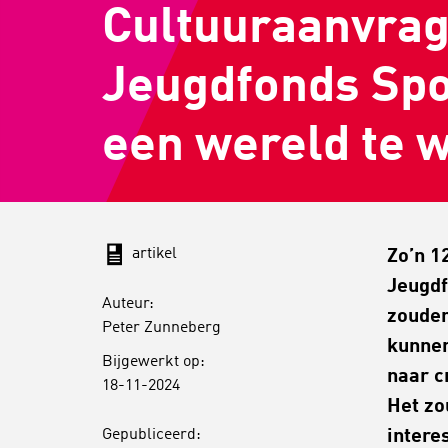
Cultuuraanvrage
Jeugdfonds Spo
een wereld te 
artikel
Zo’n 1
Jeugd
Auteur:
zouden
Peter Zunneberg
kunnen
Bijgewerkt op:
naar c
18-11-2024
Het zo
Gepubliceerd:
intere