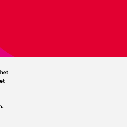
 het
et
r
n
.