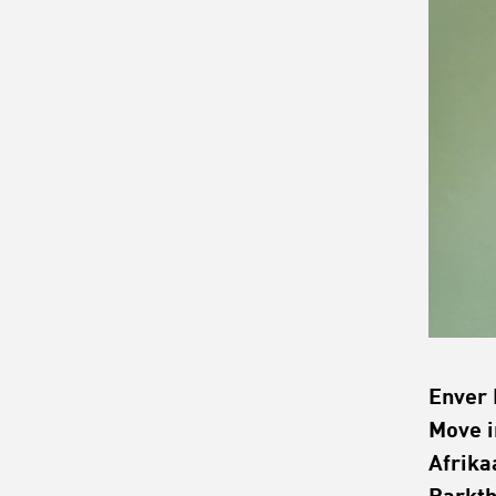
Enver 
Move i
Afrika