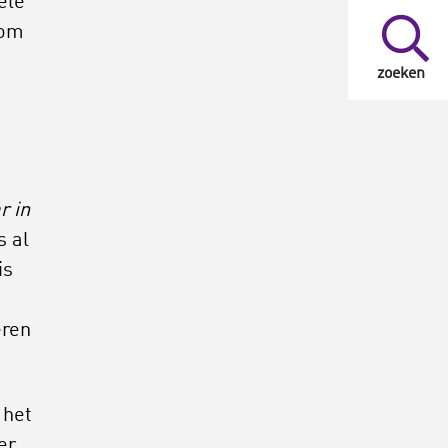
ele
 om
zoeken
r in
s al
is
eren
 het
er