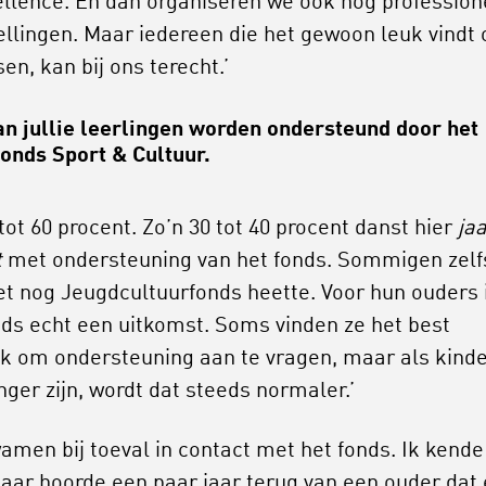
ellence. En dan organiseren we ook nog profession
ellingen. Maar iedereen die het gewoon leuk vindt
en, kan bij ons terecht.’
an jullie leerlingen worden ondersteund door het
onds Sport & Cultuur.
 tot 60 procent. Zo’n 30 tot 40 procent danst hier
jaa
t
met ondersteuning van het fonds. Sommigen zelf
et nog Jeugdcultuurfonds heette. Voor hun ouders 
nds echt een uitkomst. Soms vinden ze het best
jk om ondersteuning aan te vragen, maar als kind
anger zijn, wordt dat steeds normaler.’
amen bij toeval in contact met het fonds. Ik kende
maar hoorde een paar jaar terug van een ouder dat 