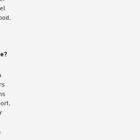
el
bod.
t
je?
n
rs
ms
ort.
r
n