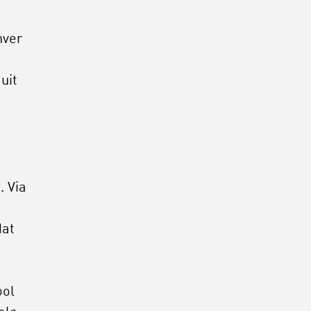
nver
uit
. Via
dat
ool