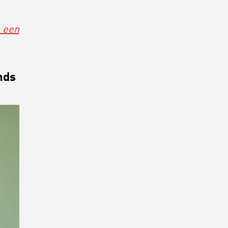
m een
nds