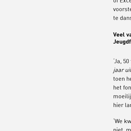
of Exc
voorst
te dans
Veel v
Jeugdf
‘Ja, 50
jaar ui
toen h
het fo
moeili
hier l
‘We kw
niet, 