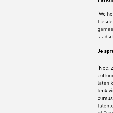
Parkth
‘We he
Liesde
gemeen
stadsd
Je spr
‘Nee, 
cultuu
laten 
leuk v
cursus
talent