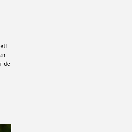
elf
en
r de