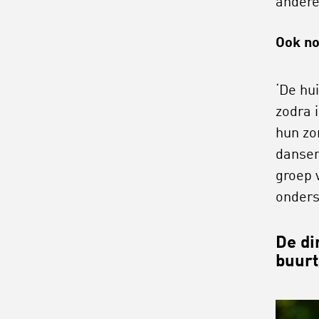
andere
Ook no
‘De hui
zodra 
hun zo
dansen
groep 
onders
De di
buurt