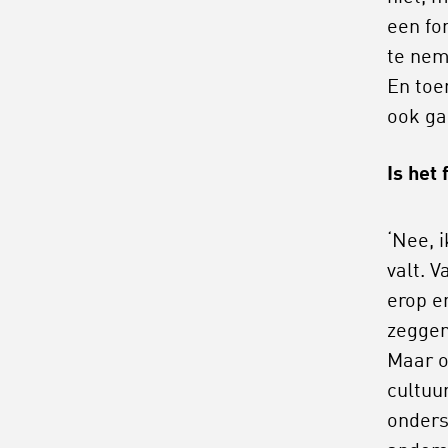
een fo
te nem
En toe
ook ga
Is het
‘Nee, 
valt. 
erop e
zeggen
Maar o
cultuu
onders