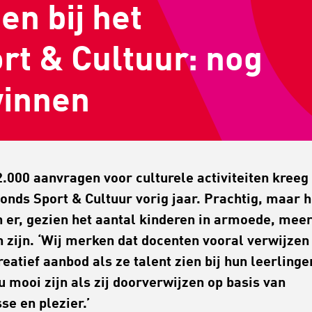
n bij het
rt & Cultuur: nog
winnen
2.000 aanvragen
voor culturele activiteiten
kreeg
fonds Sport
&
Cultuur vo
rig jaar
.
Prachtig, maar h
 er
, gezien het aantal kinderen in armoede,
mee
 zijn
.
‘
Wij merken
dat docenten vooral verwijzen
reatief aanbod als ze
talent
zien bij hun leerlinge
u mooi zijn als
zij
doorverwijzen op basis van
sse
en
plezier
.’