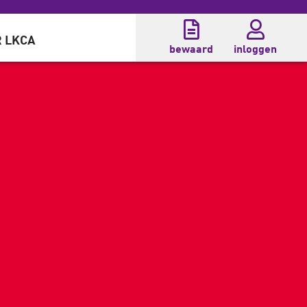
 LKCA
bewaard
inloggen