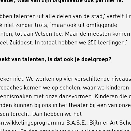
eater, waarvan zijn organisatie ook partner is.
bben talenten uit alle delen van de stad,’ vertelt E
k niet zonder trots, ‘maar ook uit omliggende
ten, tot aan Velsen toe. Maar de meesten komen 
eel Zuidoost. In totaal hebben we 250 leerlingen.’
eekt van talenten, is dat ook je doelgroep?
zeker niet. We werken op vier verschillende niveaus
rcoaches komen we op scholen, waar we kinderen
kennismaken met onze dansvormen. Kinderen die 
inden kunnen bij ons in het theater bij een van onze
sen terecht. Dan hebben we het
ontwikkelingsprogramma B.A.S.E., Bijlmer Art Sch