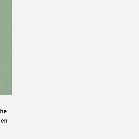
The
 en