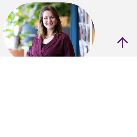
Merit de Valk
Functie: Adviseur
Expertise: Cultuurcoaches
,
Overheidsbeleid amateurkunst
meritdevalk@lkca.nl
06 26 21 22 44