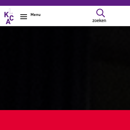
Overslaan en naar de inhoud gaan
Menu
zoeken