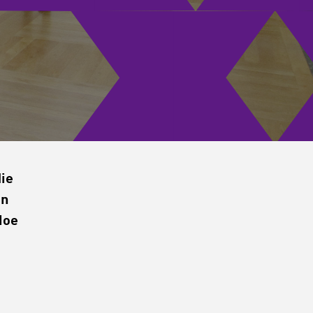
die
en
Hoe