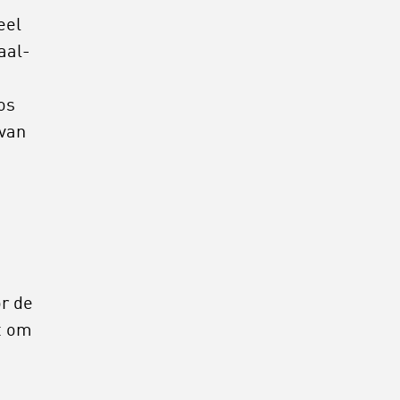
eel
aal-
os
 van
r de
t om