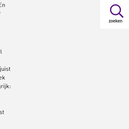
En
?
zoeken
l
juist
ek
rijk:
st