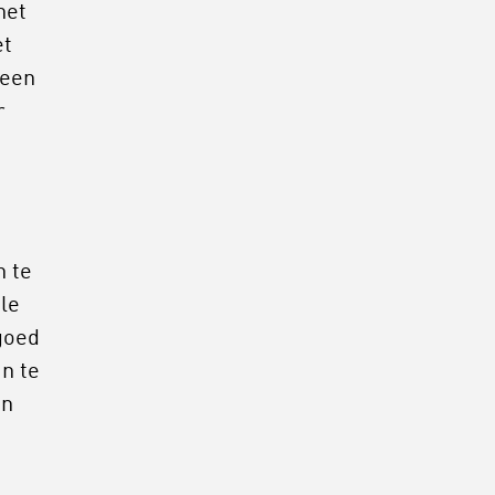
het
et
 een
r
n te
le
goed
n te
en