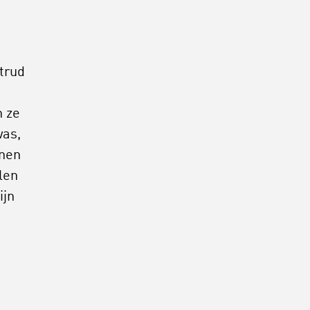
trud
 ze
was,
nnen
len
ijn