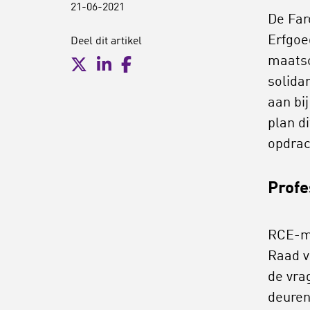
21-06-2021
De Far
Erfgoe
Deel dit artikel
maatsc
solida
aan bi
plan d
opdrac
Profe
RCE-me
Raad v
de vra
deuren