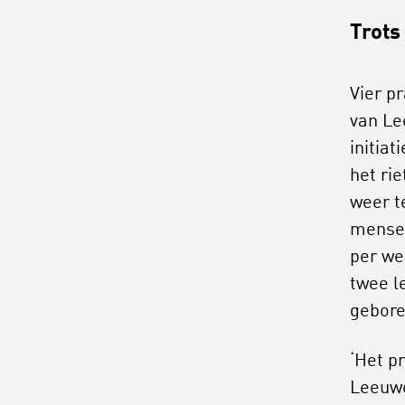
Trots
Vier p
van Le
initiat
het ri
weer t
mensen
per we
twee l
gebore
‘Het pr
Leeuwe