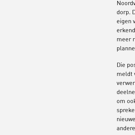
Noordw
dorp. 
eigen 
erkend
meer r
planne
Die po
meldt 
verwer
deelne
om ook
spreke
nieuwe
ander