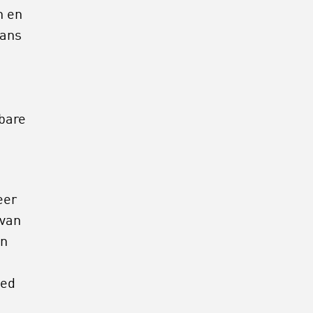
n en
rans
sbare
eer
 van
en
oed