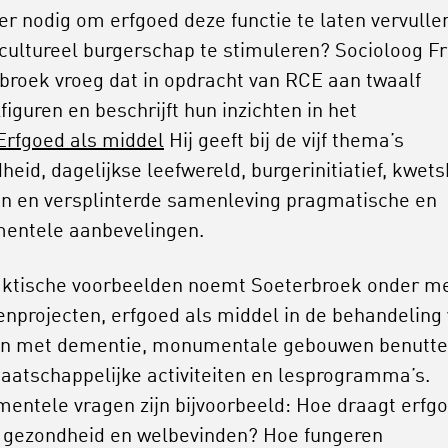
 er nodig om erfgoed deze functie te laten vervulle
 cultureel burgerschap te stimuleren? Socioloog F
broek vroeg dat in opdracht van RCE aan twaalf
figuren en beschrijft hun inzichten in het
Erfgoed als middel
Hij geeft bij de vijf thema’s
heid, dagelijkse leefwereld, burgerinitiatief, kwet
n en versplinterde samenleving pragmatische en
entele aanbevelingen.
aktische voorbeelden noemt Soeterbroek onder m
enprojecten, erfgoed als middel in de behandeling
n met dementie, monumentale gebouwen benutt
aatschappelijke activiteiten en lesprogramma’s.
entele vragen zijn bijvoorbeeld: Hoe draagt erfg
n gezondheid en welbevinden? Hoe fungeren