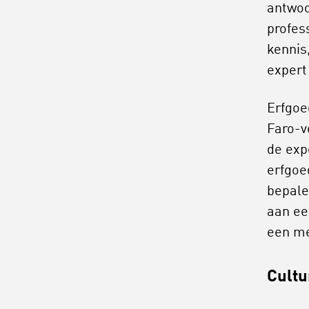
antwoo
profes
kennis
expert 
Erfgoe
Faro-v
de exp
erfgoe
bepale
aan ee
een me
Cultu