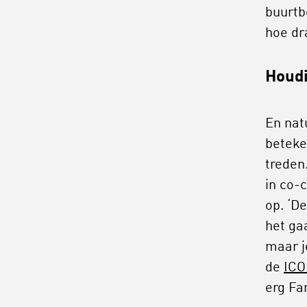
buurtb
hoe dr
Houdi
En nat
beteke
treden
in co-
op. ‘D
het ga
maar je
de
ICO
erg Fa