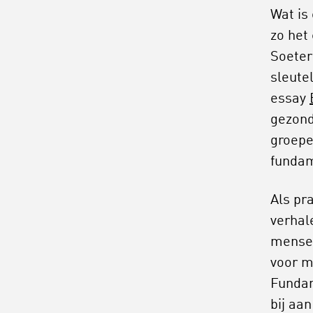
Wat is
zo het
Soeter
sleutel
essay
gezond
groepe
fundam
Als pr
verhal
mense
voor m
Fundam
bij aa