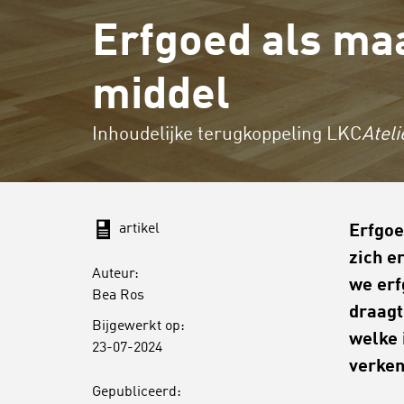
Erfgoed als ma
middel
Inhoudelijke terugkoppeling LKC
Ateli
artikel
Erfgoe
zich e
Auteur:
we erf
Bea Ros
draagt
Bijgewerkt op:
welke 
23-07-2024
verken
Gepubliceerd: