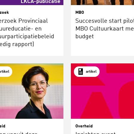
LKCA-publicatie
zoek
MBO
rzoek Provinciaal
Succesvolle start pilo
uureducatie- en
MBO Cultuurkaart me
uurparticipatiebeleid
budget
ledig rapport)
artikel
artikel
eid
Overheid