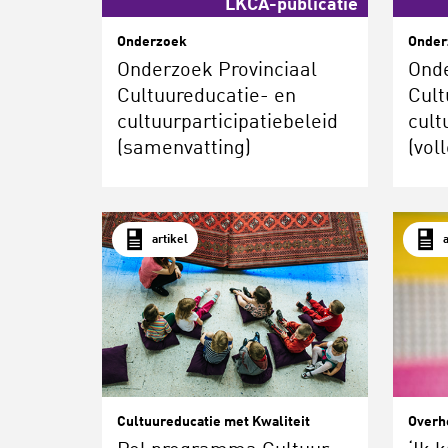
LKCA-publicatie
Onderzoek
Onder
Onderzoek Provinciaal
Onde
Cultuureducatie- en
Cult
cultuurparticipatiebeleid
cult
(samenvatting)
(vol
artikel
Cultuureducatie met Kwaliteit
Overh