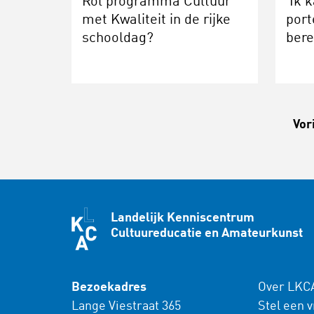
Rol programma Cultuur
‘Ik 
met Kwaliteit in de rijke
port
schooldag?
ber
Vor
Landelijk Kenniscentrum
Cultuureducatie en Amateurkunst
Bezoekadres
Over LKC
Lange Viestraat 365
Stel een 