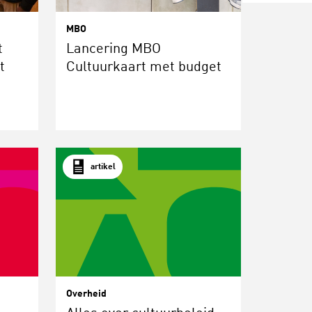
MBO
t
Lancering MBO
t
Cultuurkaart met budget
artikel
Overheid