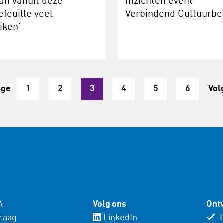
kan vanuit deze
Inzichten event
efeuille veel
Verbindend Cultuurbe
eiken’
ige
1
2
3
4
5
6
Vol
A
Volg ons
Ontv
vraag
LinkedIn
E