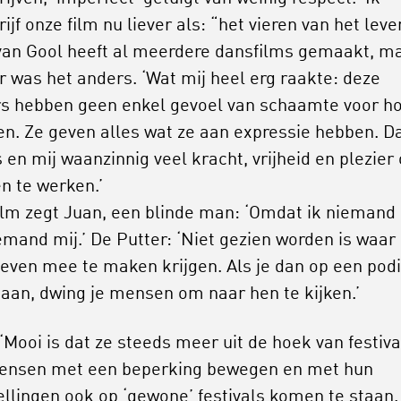
jf onze film nu liever als: “het vieren van het leven
van Gool heeft al meerdere dansfilms gemaakt, m
er was het anders. ‘Wat mij heel erg raakte: deze
s hebben geen enkel gevoel van schaamte voor ho
ien. Ze geven alles wat ze aan expressie hebben. D
s en mij waanzinnig veel kracht, vrijheid en plezier
n te werken.’
film zegt Juan, een blinde man: ‘Omdat ik niemand 
iemand mij.’ De Putter: ‘Niet gezien worden is waar
 leven mee te maken krijgen. Als je dan op een po
taan, dwing je mensen om naar hen te kijken.’
 ‘Mooi is dat ze steeds meer uit de hoek van festiva
ensen met een beperking bewegen en met hun
ellingen ook op ‘gewone’ festivals komen te staan.