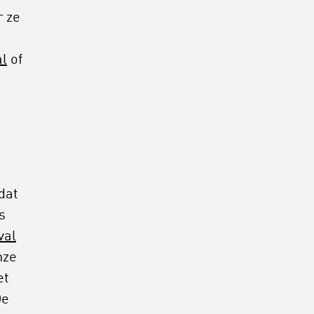
r ze
al
of
dat
s
val
nze
et
De