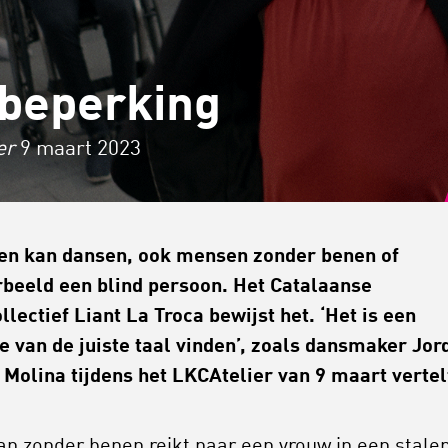
beperking
er
9 maart 2023
en kan dansen, ook mensen zonder benen of
rbeeld een blind persoon. Het Catalaanse
llectief Liant La Troca bewijst het. ‘Het is een
e van de juiste taal vinden’, zoals dansmaker Jor
 Molina tijdens het LKCAtelier van 9 maart vertel
n zonder benen reikt naar een vrouw in een stale