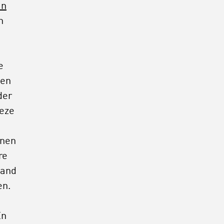
an
n
e
men
der
deze
nnen
re
mand
en.
En