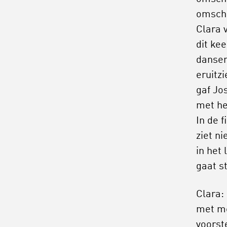
omschri
Clara 
dit ke
danser
eruitz
gaf Jo
met he
In de 
ziet n
in het
gaat s
Clara:
met m
voorst