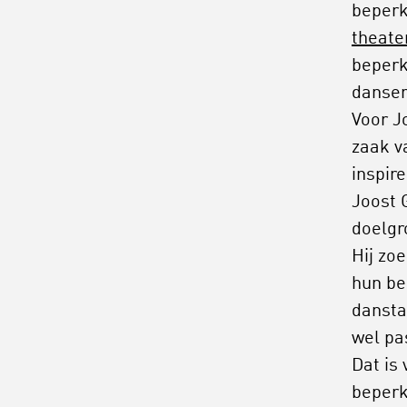
beperk
theate
beperk
danser
Voor J
zaak v
inspir
Joost 
doelgr
Hij zo
hun be
dansta
wel pa
Dat is
beperk