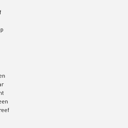
f
op
en
ar
ht
 een
reef