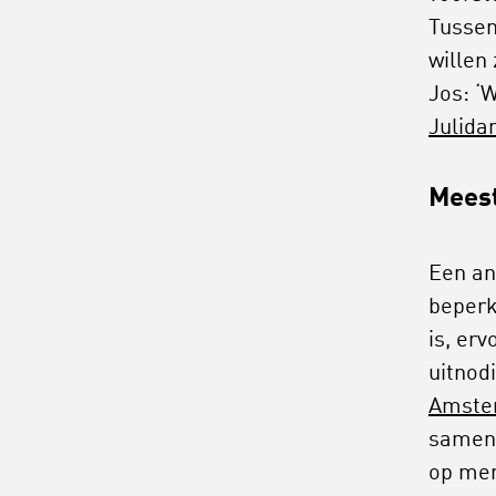
Tussen
willen z
Jos: ‘
Julida
Meest
Een and
beperk
is, er
uitnod
Amste
samenl
op men