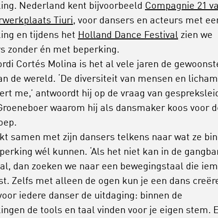
ing. Nederland kent bijvoorbeeld
Compagnie 21 v
rwerkplaats Tiuri,
voor dansers en acteurs met ee
ing en tijdens het
Holland Dance Festival
zien we
s zonder én met beperking.
ordi Cortés Molina is het al vele jaren de gewoonst
an de wereld. ‘De diversiteit van mensen en licha
eert me,’ antwoordt hij op de vraag van gesprekslei
Groeneboer waarom hij als dansmaker koos voor 
oep.
ekt samen met zijn dansers telkens naar wat ze bi
perking wél kunnen. ‘Als het niet kan in de gangba
al, dan zoeken we naar een bewegingstaal die ie
st. Zelfs met alleen de ogen kun je een dans creër
 voor iedere danser de uitdaging: binnen de
ingen de tools en taal vinden voor je eigen stem. 