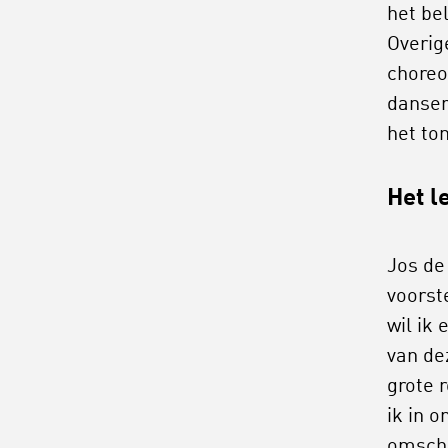
het bel
Overige
choreo
dansers
het ton
Het l
Jos de
voorst
wil ik
van de
grote 
ik in 
omschri