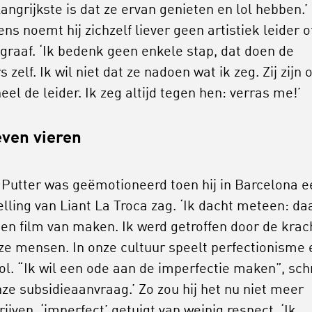
angrijkste is dat ze ervan genieten en lol hebben.’
ns noemt hij zichzelf liever geen artistiek leider o
graaf. ‘Ik bedenk geen enkele stap, dat doen de
 zelf. Ik wil niet dat ze nadoen wat ik zeg. Zij zijn 
eel de leider. Ik zeg altijd tegen hen: verras me!’
even vieren
 Putter was geëmotioneerd toen hij in Barcelona e
elling van Liant La Troca zag. ‘Ik dacht meteen: da
 een film van maken. Ik werd getroffen door de krac
ze mensen. In onze cultuur speelt perfectionisme
rol. “Ik wil een ode aan de imperfectie maken”, sch
onze subsidieaanvraag.’ Zo zou hij het nu niet meer
jven, ‘imperfect’ getuigt van weinig respect. ‘Ik