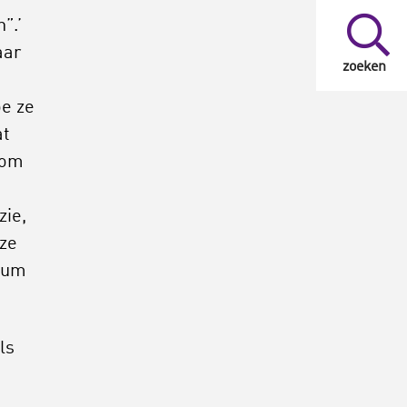
”.’
aar
zoeken
e ze
at
 om
zie,
 ze
dium
ls