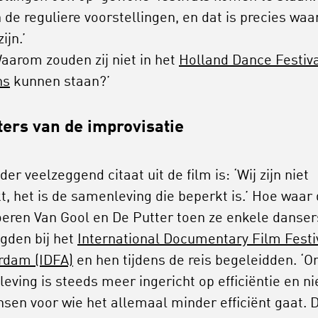
 de reguliere voorstellingen, en dat is precies waa
ijn.’
Waarom zouden zij niet in het
Holland Dance Festiv
ns
kunnen staan?’
ers van de improvisatie
er veelzeggend citaat uit de film is: ‘Wij zijn niet
t, het is de samenleving die beperkt is.’ Hoe waar 
voeren Van Gool en De Putter toen ze enkele danser
igden bij het
International Documentary Film Festi
rdam (IDFA)
en hen tijdens de reis begeleidden. ‘O
eving is steeds meer ingericht op efficiëntie en ni
sen voor wie het allemaal minder efficiënt gaat. 