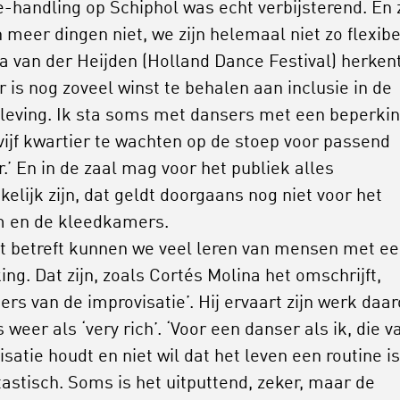
-handling op Schiphol was echt verbijsterend. En 
 meer dingen niet, we zijn helemaal niet zo flexibel
a van der Heijden (Holland Dance Festival) herken
r is nog zoveel winst te behalen aan inclusie in de
eving. Ik sta soms met dansers met een beperki
 vijf kwartier te wachten op de stoep voor passend
.’ En in de zaal mag voor het publiek alles
kelijk zijn, dat geldt doorgaans nog niet voor het
 en de kleedkamers.
t betreft kunnen we veel leren van mensen met e
ng. Dat zijn, zoals Cortés Molina het omschrijft,
ers van de improvisatie’. Hij ervaart zijn werk daa
 weer als ‘very rich’. ‘Voor een danser als ik, die v
satie houdt en niet wil dat het leven een routine is,
ntastisch. Soms is het uitputtend, zeker, maar de