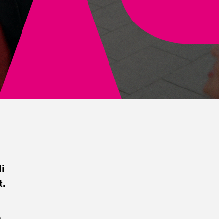
di
t.
n