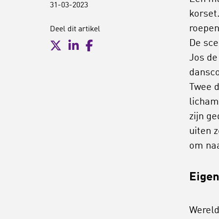
31-03-2023
korset
roepen 
Deel dit artikel
De sce
Jos de
dansco
Twee d
lichame
zijn g
uiten 
om naa
Eigen
Wereld