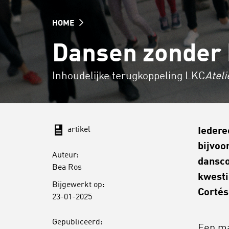
HOME
Dansen zonder 
Inhoudelijke terugkoppeling LKC
Ateli
artikel
Iedere
bijvoo
Auteur:
dansco
Bea Ros
kwesti
Bijgewerkt op:
Cortés
23-01-2025
Gepubliceerd:
Een ma