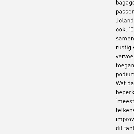
bagage
passen
Joland
ook. ‘E
samenl
rustig
vervoer
toegan
podium
Wat da
beperki
‘meest
telkens
improvi
dit fa