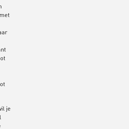
n
 met
aar
ant
tot
tot
il je
l
e