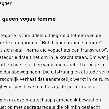
leggen.
h queen vogue femme
ategorie is inmiddels uitgegroeid tot een van de
irste categorieën. “Butch queen vogue femme”
lt zich naar “homo die voguet als een transvrouw”.
ategorie draait het om in je kracht staan. Om wat j
alt en hoe je je diep vanbinnen voelt. Dat uit je in
ke dansbewegingen. Die uitstraling en attitude vert
rsoonlijk verhaal dat aanstekelijk werkt in de rui
gt voor positieve reacties op de performance.
ngen in deze maatschappij groeide ik bewust en
st op met gedragsregels die bij mijn geslacht