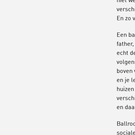
niet w
versch
En zo 
Een ba
father
echt d
volgen
boven 
en je 
huizen
versch
en daa
Ballro
social