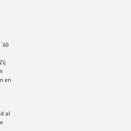
 ‘60
Zij
n
en en
jd al
ie