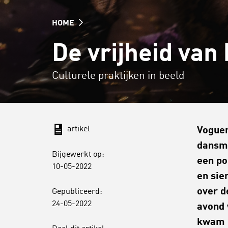
HOME
De vrijheid van
Culturele praktijken in beeld
artikel
Voguen
dansmu
Bijgewerkt op:
een po
10-05-2022
en sie
over d
Gepubliceerd:
24-05-2022
avond 
kwam i