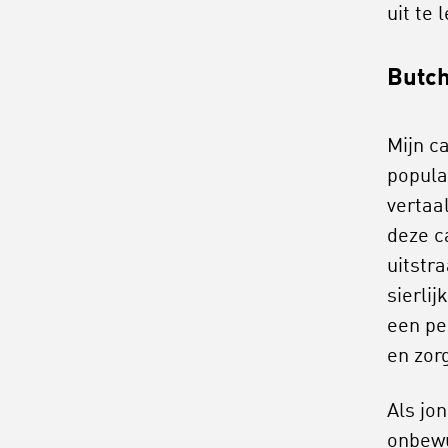
uit te 
Butc
Mijn c
popula
vertaa
deze c
uitstra
sierlij
een pe
en zor
Als jo
onbewu