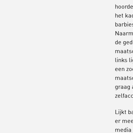
hoorde
het ka
barbie
Naarma
de ged
maatsc
links 
een zo
maatsc
graag 
zelfac
Lijkt b
er mee
media 