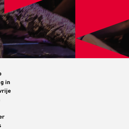
p
g in
vrije
n
er
s