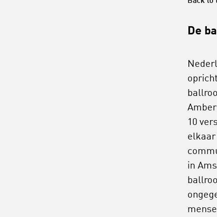
Back to 
De ba
Nederl
oprich
ballro
Amber 
10 ver
elkaar
commun
in Ams
ballro
ongegen
mensen