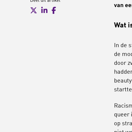
Deel dit artikel
van ee
Wat i
In de 
de mod
door z
hadden
beauty
startt
Racism
queer i
op str