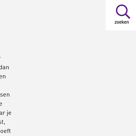
zoeken
e
r
 dan
gen
ssen
e
ar je
t,
oeft