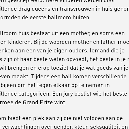
erd geaccepteerd. Deze kinderen werden door
illende drag queens en transvrouwen in huis geno
vormden de eerste ballroom huizen.
llroom huis bestaat uit een mother, en soms een
, en kinderen. Bij de woorden mother en father moe
enken aan een van je eigen ouders. Iemand die je
s zijn of haar beste weten opvoedt, het beste in je 
wil brengen en erop toeziet dat je wat goeds van je
leven maakt. Tijdens een ball komen verschillende
 bijeen om het tegen elkaar op te nemen in
illende categorieën. Een jury beslist wie het beste 
rmee de Grand Prize wint.
om biedt een plek aan zij die niet voldoen aan de
e verwachtingen over gender, kleur, seksualiteit en