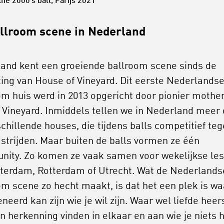
the 2000’s ball, Parijs 2021
llroom scene in Nederland
and kent een groeiende ballroom scene sinds de
ting van House of Vineyard. Dit eerste Nederlands
om huis werd in 2013 opgericht door pionier mothe
Vineyard. Inmiddels tellen we in Nederland meer
schillende houses, die tijdens balls competitief te
 strijden. Maar buiten de balls vormen ze één
ity. Zo komen ze vaak samen voor wekelijkse le
terdam, Rotterdam of Utrecht. Wat de Nederlands
om scene zo hecht maakt, is dat het een plek is wa
eerd kan zijn wie je wil zijn. Waar wel liefde heers
 herkenning vinden in elkaar en aan wie je niets h