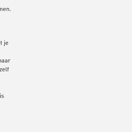
men.
t je
naar
zelf
is