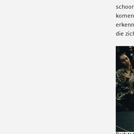
schoon
komen 
erkenn
die zi