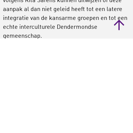
volgens Rita Sarens kunnen uitwijzen of deze
aanpak al dan niet geleid heeft tot een latere
integratie van de kansarme groepen en tot een
echte interculturele Dendermondse
gemeenschap.
Methode
Sarens verrichtte bronnenonderzoek aan de
hand van de heuristische methode. Op
systematische wijze onderzocht zij de
ontwikkelingen in het Vlaamse en
Dendermondse cultuurparticipatiebeleid en de
rol van een aantal organisaties daarin. Hiervoor
bestudeerde zij beleidsnota’s, beleidsbrieven,