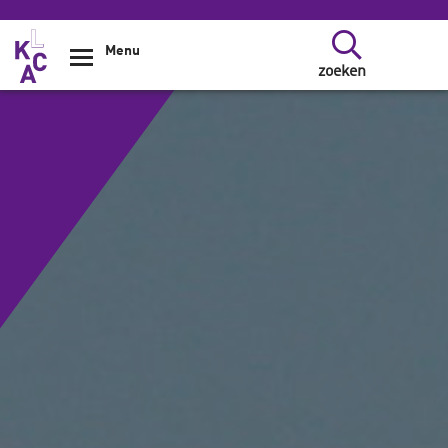
Overslaan en naar de inhoud gaan
Menu
zoeken