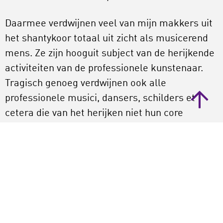
Daarmee verdwijnen veel van mijn makkers uit
het shantykoor totaal uit zicht als musicerend
mens. Ze zijn hooguit subject van de herijkende
activiteiten van de professionele kunstenaar.
Tragisch genoeg verdwijnen ook alle
professionele musici, dansers, schilders et
cetera die van het herijken niet hun core
business hebben gemaakt, uit zicht. Tweede
viool spelen in een degelijke uitvoering van de
zesde van Beethoven valt buiten deze boot.
Voor de zekerheid: de uitdagende en wellicht
zelfs herijkende rol van sommige kunst en
sommige kunstenaars is belangrijk. Maar