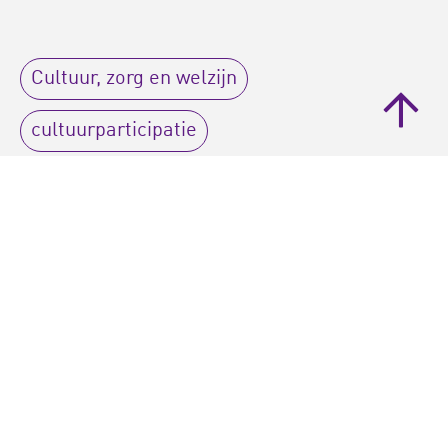
Cultuur, zorg en welzijn
cultuurparticipatie
programma cultuurparticipatie
vluchtelingen
artikel
Bijgewerkt op:
22-08-2024