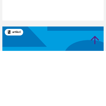
artikel
Voortgezet onderwijs
Training Cultuurcoördinatoren Voortgezet
Onderwijs