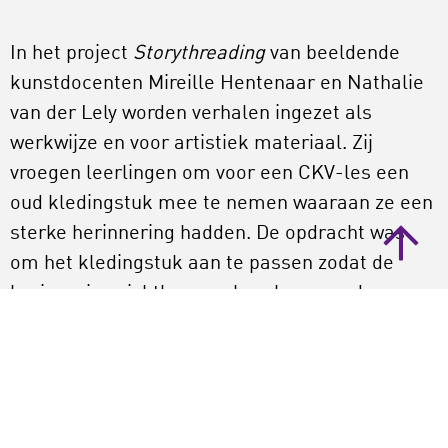
In het project
Storythreading
van beeldende
kunstdocenten Mireille Hentenaar en Nathalie
van der Lely worden verhalen ingezet als
werkwijze en voor artistiek materiaal. Zij
vroegen leerlingen om voor een CKV-les een
oud kledingstuk mee te nemen waaraan ze een
sterke herinnering hadden. De opdracht was
om het kledingstuk aan te passen zodat de
herinnering zichtbaar en hoorbaar werd.
Hierdoor realiseerden de leerlingen zich niet
alleen dat kledingstukken verhalen kunnen
dragen, maar leerden zij ook herinneringen en
verhalen van andere leerlingen kennen. Zo
blijkt: de kracht van verhalen zit in het