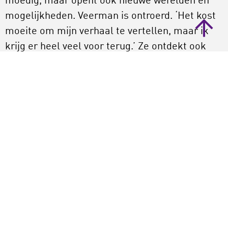
moedig, maar opent ook nieuwe werelden en
mogelijkheden. Veerman is ontroerd. ‘Het kost
moeite om mijn verhaal te vertellen, maar ik
krijg er heel veel voor terug.’ Ze ontdekt ook
iets over zichzelf: ‘Al die beelden pakken me
heel erg. Misschien is tekst in dit geval wel niet
het goede medium voor mij. Dat ga ik eens
verder uitzoeken.’ LKCA-collega Eeke Wervers
stelt dat dit precies is waar het bij maken om
draait. ‘Iets in een vorm gieten dat in woorden
niet te delen is. En dat het allemaal gevoelens
oproept, dat hoort ook bij maken.’
Zouden mensen in een volgende sessie hun
geheim wél durven openbaren? Ondanks de
positieve ervaringen van Veerman zegt niet