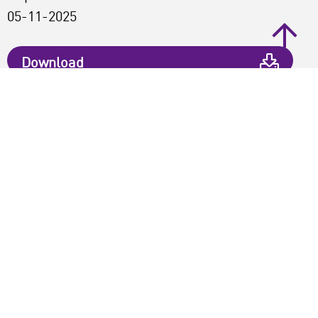
05-11-2025
Download
Print pagina
Opslaan
Deel dit artikel
Vond je dit artikel interessant?