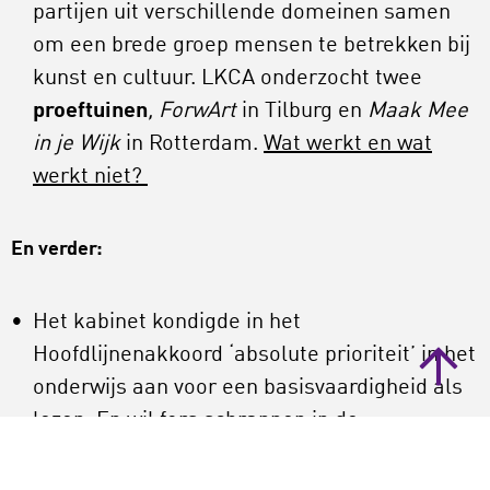
partijen uit verschillende domeinen samen
om een brede groep mensen te betrekken bij
kunst en cultuur. LKCA onderzocht twee
proeftuinen
, ForwArt
in Tilburg en
Maak Mee
in je Wijk
in Rotterdam.
Wat werkt en wat
werkt niet?
En verder:
Het kabinet kondigde in het
Hoofdlijnenakkoord ‘absolute prioriteit’ in het
onderwijs aan voor een basisvaardigheid als
lezen. En wil fors schrappen in de
kerndoelen.
Maar Jan Jaap Knol denkt daar
anders over.