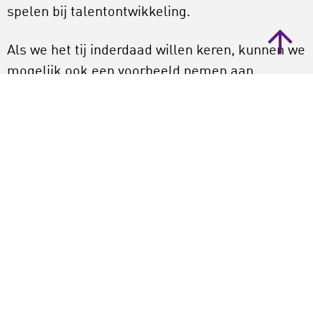
spelen bij talentontwikkeling.
Als we het tij inderdaad willen keren, kunnen we
mogelijk ook een voorbeeld nemen aan
de popkoepels en het provinciaal beleid voor
popmuziek. Vorig jaar ondertekenden deze
koepels bijvoorbeeld het Convenant
Talentontwikkeling in de Popmuziek 2025-
2028.
Het aanpakken van de problemen in de keten
van talentontwikkeling vraagt misschien om
een herwaardering van de disciplines in het
beleid en bij ondersteunende instellingen.