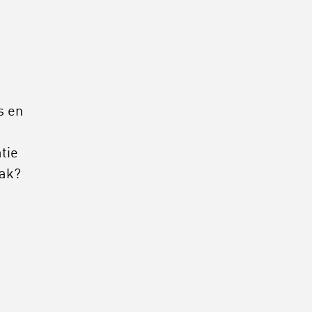
s en
tie
pak?