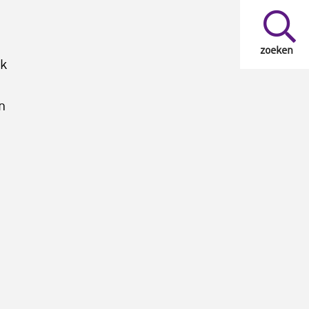
zoeken
ek
n