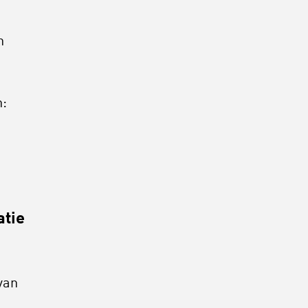
n
n:
atie
van