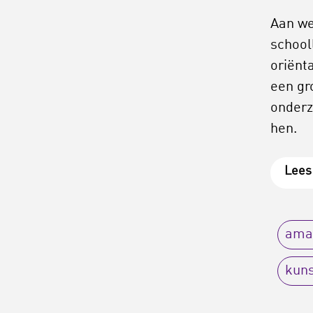
Aan we
school
oriënt
een gr
onderz
hen.
Lees 
ama
kun