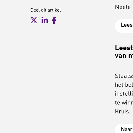
Neele 
Deel dit artikel
Lees
Leest
van 
Staats
het be
instel
te win
Kruis.
Naar 