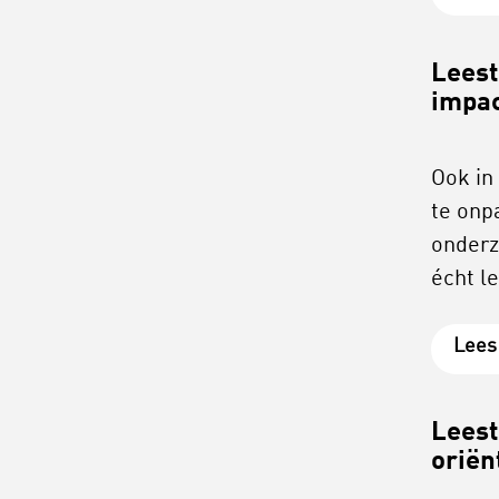
Leest
impa
Ook in
te onpa
onderz
écht l
Lees
Leest
oriën