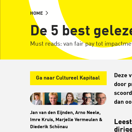
HOME
De 5 best gele
Must reads: van fair pay tot impactme
Deze v
Ga naar Cultureel Kapitaal
door p
scoord
dan oo
Jan van den Eijnden, Arno Neele,
Imre Kruis, Marjelle Vermeulen &
Leest
Diederik Schönau
dirig