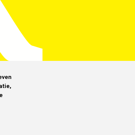
reven
atie,
e