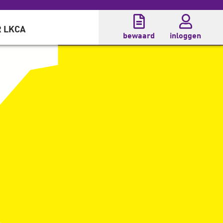
 LKCA
bewaard
inloggen