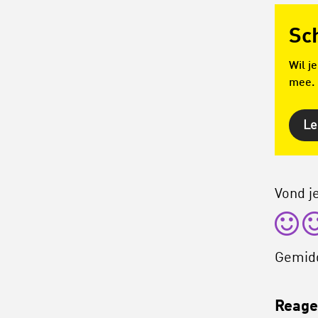
Sc
Wil j
mee.
Le
Vond je
Gemid
Reagee