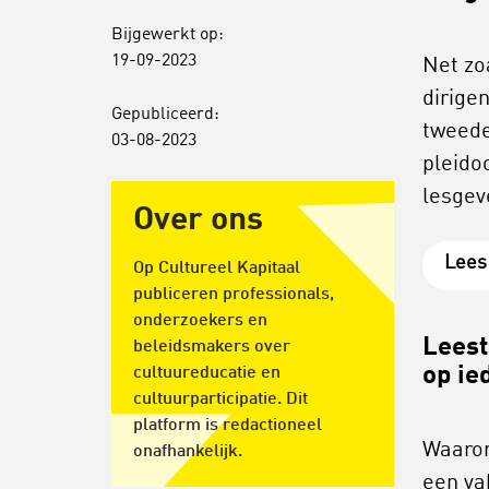
Bijgewerkt op:
19-09-2023
Net zo
dirige
Gepubliceerd:
tweeder
03-08-2023
pleido
lesgev
Over ons
Lees 
Op Cultureel Kapitaal
publiceren professionals,
onderzoekers en
Leest
beleidsmakers over
op ie
cultuureducatie en
cultuurparticipatie. Dit
platform is redactioneel
Waarom
onafhankelijk.
een va