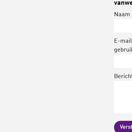
vanwe
Naam
E-mail
gebrui
Berich
Vers