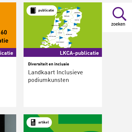
publicatie
zoeken
icatie
LKCA-publicatie
Diversiteit en inclusie
Landkaart Inclusieve
podiumkunsten
artikel