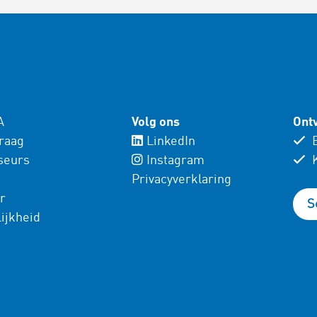
A
Volg ons
Ontv
vraag
LinkedIn
E
seurs
Instagram
K
Privacyverklaring
r
S
ijkheid