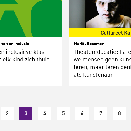
Cultureel Ka
iteit en inclusie
Muriël Besemer
en inclusieve klas
Theatereducatie: Lat
t elk kind zich thuis
we mensen geen kuns
leren, maar leren de
als kunstenaar
2
3
4
5
6
7
8