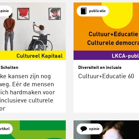
opinie
publicatie
Cultureel Kapitaal
LKCA-publ
 Scholten
Diversiteit en inclusie
jke kansen zijn nog
Cultuur+Educatie 60
weg. Eér de mensen
zich hardmaken voor
inclusieve culturele
or
artikel
opinie