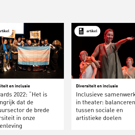
artikel
artikel
iteit en inclusie
Diversiteit en inclusie
rds 2022: “Het is
Inclusieve samenwer
ngrijk dat de
in theater: balancere
uursector de brede
tussen sociale en
rsiteit in onze
artistieke doelen
enleving
esenteert”