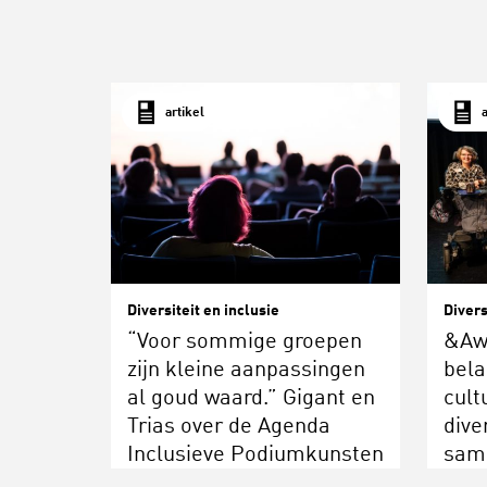
artikel
Diversiteit en inclusie
Divers
“Voor sommige groepen
&Awa
zijn kleine aanpassingen
bela
al goud waard.” Gigant en
cult
Trias over de Agenda
dive
Inclusieve Podiumkunsten
sam
repr