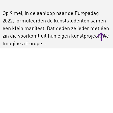
Op 9 mei, in de aanloop naar de Europadag
2022, formuleerden de kunststudenten samen
een klein manifest. Dat deden ze ieder met één
zin die voorkomt uit hun eigen kunstproject: We
Imagine a Europe…
We stellen ons een Europa voor, waarin…
alle soorten partners met een kinderwens
dezelfde rechten en procedures hebben.
‘gig workers’ (zoals Über-chauffeurs en
maaltijdbezorgers) dezelfde
rechtsbescherming krijgen als andere