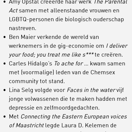
Amy Opstal creëerde haar werk
The Parental
Act
samen met alleenstaande vrouwen en
LGBTQ-personen die biologisch ouderschap
nastreven.
Ben Maier verkende de wereld van
werknemers in de gig-economie om
I deliver
your food; you treat me like s***
te creëren.
Carles Hidalgo’s
To ache for …
kwam samen
met (voormalige) leden van de Chemsex
community tot stand.
Lina Selg volgde voor
Faces in the water
vijf
jonge volwassenen die te maken hadden met
depressie en zelfmoordgedachten.
Met
Connecting the Eastern European voices
of Maastricht
legde Laura D. Kelemen de