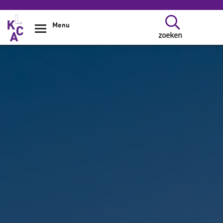
Overslaan en naar de inhoud gaan
Menu
zoeken