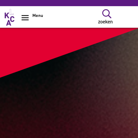
Overslaan en naar de inhoud gaan
Menu
zoeken