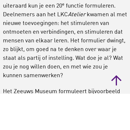
e
uiteraard kun je een 20
functie formuleren.
Deelnemers aan het LKC
Atelier
kwamen al met
nieuwe toevoegingen: het stimuleren van
ontmoeten en verbindingen, en stimuleren dat
mensen van elkaar leren. Het formulier dwingt,
zo blijkt, om goed na te denken over waar je
staat als partij of instelling. Wat doe je al? Wat
zou je nog willen doen, en met wie zou je
kunnen samenwerken?
Het Zeeuws Museum formuleert bijvoorbeeld
als ambitie om de samenwerking met het
basisonderwijs weer nieuw leven in te blazen.
En de Stadkamer in Zwolle, net begonnen met
het opzetten van een leerecosysteem voor