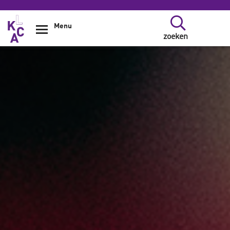
Overslaan en naar de inhoud gaan
Menu
zoeken