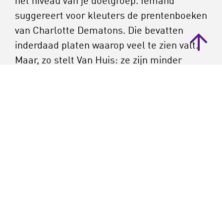
het niveau van je doelgroep. Iemand
suggereert voor kleuters de prentenboeken
van Charlotte Dematons. Die bevatten
inderdaad platen waarop veel te zien valt.
Maar, zo stelt Van Huis: ze zijn minder
geschikt omdat ze vooral losse onderdelen
bevatten. ‘Dat verstrooit de aandacht.’
VTS is verder zonder meer te benutten bij
prentenboeken, en ook bij foto’s of gedichten.
Bij film en muziek is het iets lastiger, omdat
die vervluchtigen in de tijd. ‘Maar je kunt
mensen wel vragen wat hen bijgebleven is’,
vertelt Van Huis. ‘Uiteindelijk draait VTS om
een pedagogische switch: jij bent als leraar
niet zelf aan het woord, maar laat leerlingen