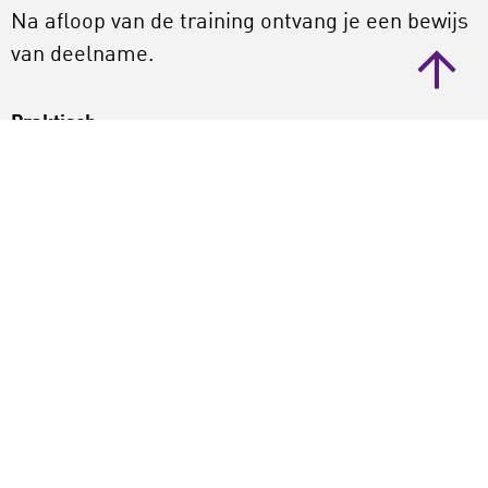
Na afloop van de training ontvang je een bewijs
van deelname.
Praktisch
Deelnemers:
Maximaal 15 personen
Doelgroep
: Lokale, provinciale en landelijke
cultuurondersteuners
Locatie:
LKCA, Lange Viestraat 365, Utrecht
Data
: 14 november 12 december 2024, 23
januari 2025, steeds van 10.00-13.30 uur
Kosten:
Gratis
Trainer:
Karlijn Vriend en Jos Naus
Bekijk de andere trainingen