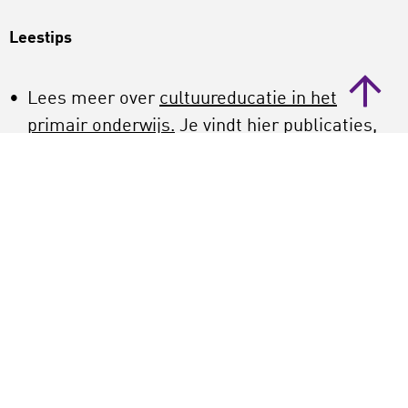
Leestips
Lees meer over
cultuureducatie in het
primair onderwijs.
Je vindt hier publicaties,
feiten en cijfers.
In dit kennisdossier
vind je meer informatie
over cultuureducatie in het speciaal
onderwijs.
Bekijk ook het
kennisdossier over
cultuureducatie
in het voortgezet onderwijs.
Curriculum.nu
curriculumontwikkeling