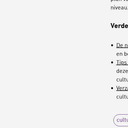
niveau
Verde
De n
en b
Tips
deze
cult
Verz
cult
cult