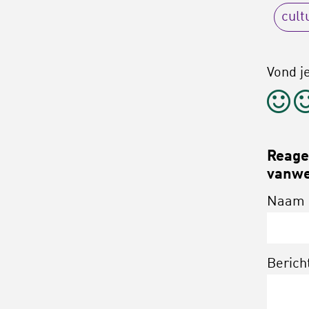
cult
Vond je
Reagee
vanwe
Naam
Berich