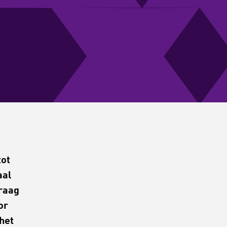
tot
aal
raag
or
het