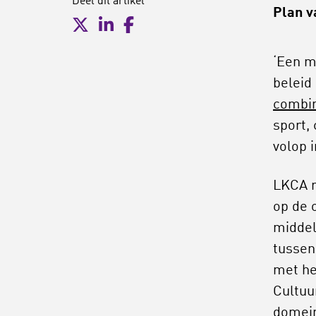
Deel dit artikel
Plan v
‘Een m
beleid
combin
sport,
volop 
LKCA r
op de 
middel
tussen
met he
Cultuu
domein