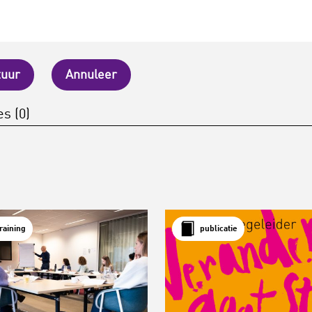
tuur
Annuleer
s (0)
training
publicatie