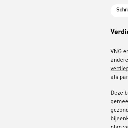
Schri
Verdi
VNG en
andere
verdie
als par
Deze b
gemeen
gezond
bijeen
plan v