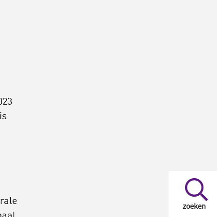
023
is
rale
zoeken
naal