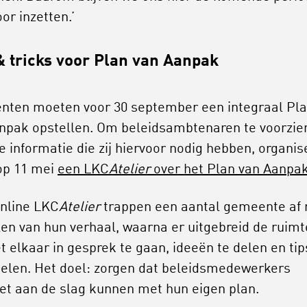
or inzetten.’
& tricks voor Plan van Aanpak
ten moeten voor 30 september een integraal Pl
npak opstellen. Om beleidsambtenaren te voorzie
le informatie die zij hiervoor nodig hebben, organis
op 11 mei
een LKC
Atelier
over het Plan van Aanpak
online LKC
Atelier
trappen een aantal gemeente af
len van hun verhaal, waarna er uitgebreid de ruimt
 elkaar in gesprek te gaan, ideeën te delen en tips
selen. Het doel: zorgen dat beleidsmedewerkers
et aan de slag kunnen met hun eigen plan.