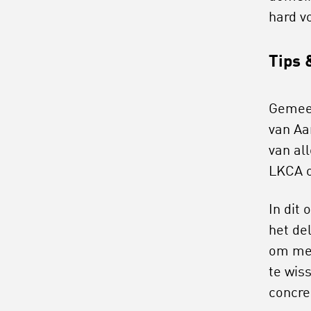
hard vo
Tips 
Gemeen
van Aa
van al
LKCA 
In dit 
het de
om met
te wis
concre