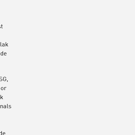
st
vlak
ode
SG,
oor
nk
onals
de