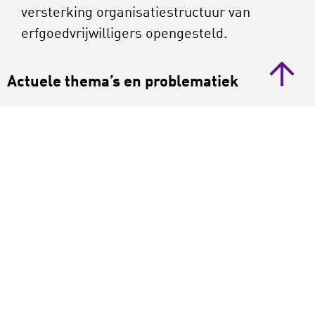
versterking organisatiestructuur van
erfgoedvrijwilligers opengesteld.
Actuele thema’s en problematiek
Veel vraagstukken die in de erfgoedsector
spelen, met name bij het immaterieel erfgoed,
zijn vergelijkbaar met die in de amateurkunst.
Voor erfgoedvrijwilligers en -verenigingen zijn
dat zoal:
Imago
Verjonging
Duurzaamheid en continuïteit