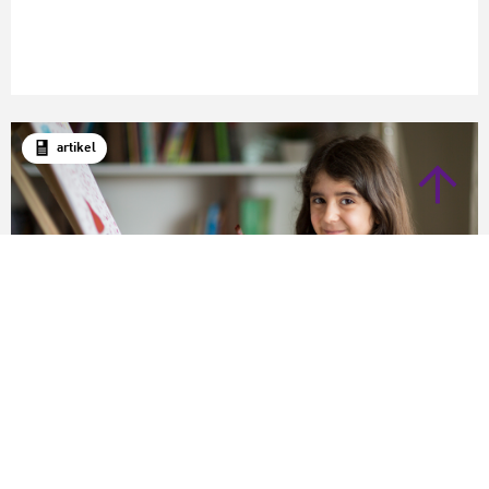
artikel
Onderzoek
Inzicht in obstakels voor cultuurbeoefening