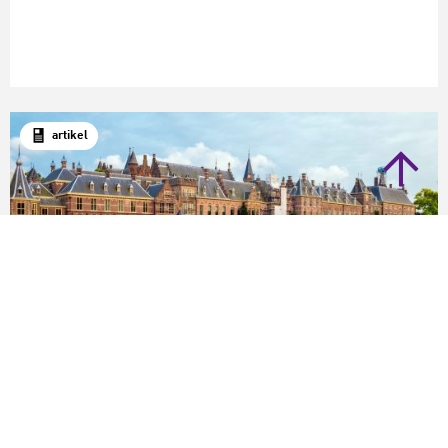
artikel
Cultuurparticipatie
Van goede wil naar vaste afspraken: wat kan meer
wetgeving betekenen voor cultuurbeoefening?