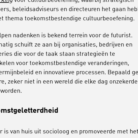
rking
voor cultuurbeoefening, waarbij strategisch
rs, beleidsadviseurs en directeuren het gaan he
et thema toekomstbestendige cultuurbeoefening.
lpen nadenken is bekend terrein voor de futurist.
atig schuift ze aan bij organisaties, bedrijven en
eries die voor de taak staan strategieën te
kelen voor toekomstbestendige veranderingen,
ermijnbeleid en innovatieve processen. Bepaald g
re, zeker niet in een wereld die elke dag onzekerde
e worden.
mstgeletterdheid
 is van huis uit socioloog en promoveerde met he