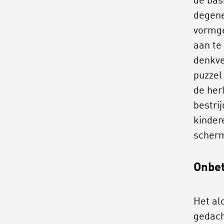
de basi
degene
vormge
aan te 
denkve
puzzel
de her
bestri
kinder
scherm
Onbet
Het al
gedach