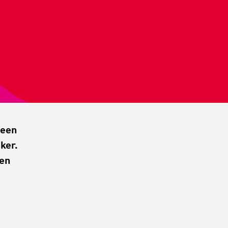
 een
ker.
gen