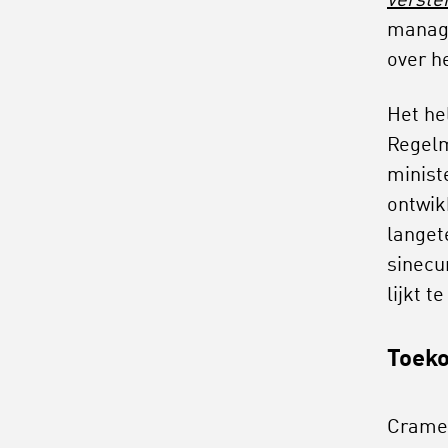
verste
manage
over h
Het he
Regelm
minist
ontwik
langet
sinecu
lijkt t
Toeko
Cramer