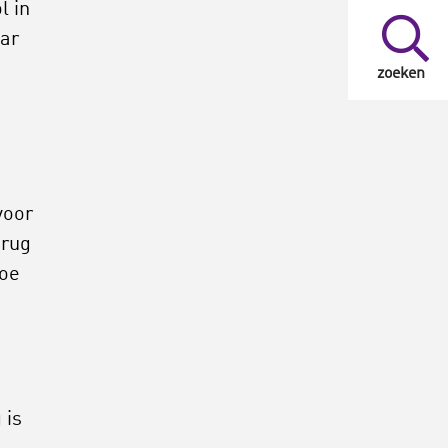
l in
aar
zoeken
voor
erug
hoe
 is