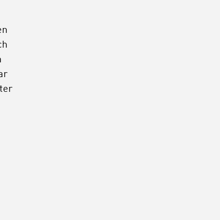
en
ch
n
ar
ter