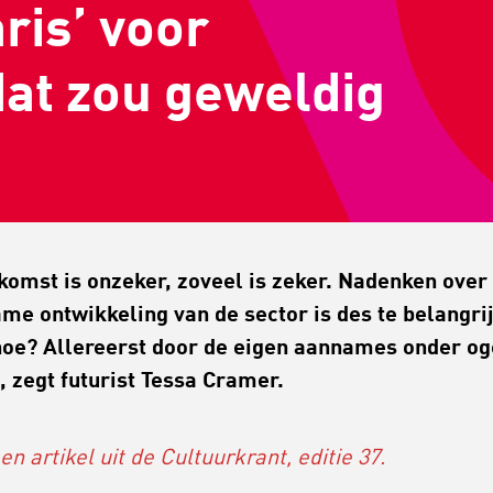
ris’ voor
dat zou geweldig
komst is onzeker, zoveel is zeker. Nadenken over
me ontwikkeling van de sector is des te belangrij
oe? Allereerst door de eigen aannames onder o
n, zegt futurist Tessa Cramer.
een artikel uit de Cultuurkrant, editie 37.