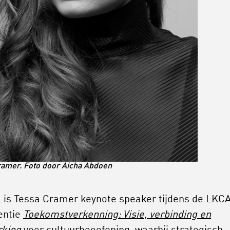
ramer. Foto door Aicha Abdoen
il is Tessa Cramer keynote speaker tijdens de LKC
entie
Toekomstverkenning: Visie, verbinding en