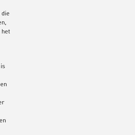
 die
en,
 het
is
nen
er
een