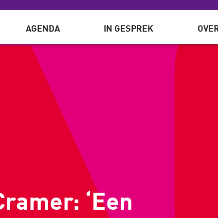
AGENDA
IN GESPREK
OVER
Cramer: ‘Een