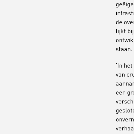
geëige
infras
de ove
lijkt 
ontwik
staan.
‘In he
van cr
aannam
een gr
versch
geslote
onverm
verhaa