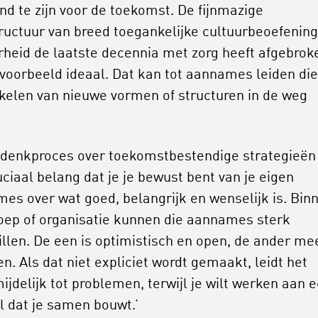
nd te zijn voor de toekomst. De fijnmazige
tructuur van breed toegankelijke cultuurbeoefening
rheid de laatste decennia met zorg heeft afgebrok
bijvoorbeeld ideaal. Dat kan tot aannames leiden die
kelen van nieuwe vormen of structuren in de weg
t denkproces over toekomstbestendige strategieën 
uciaal belang dat je je bewust bent van je eigen
es over wat goed, belangrijk en wenselijk is. Bin
oep of organisatie kunnen die aannames sterk
illen. De een is optimistisch en open, de ander me
n. Als dat niet expliciet wordt gemaakt, leidt het
ijdelijk tot problemen, terwijl je wilt werken aan 
l dat je samen bouwt.’