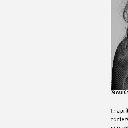
Tessa C
In apr
confer