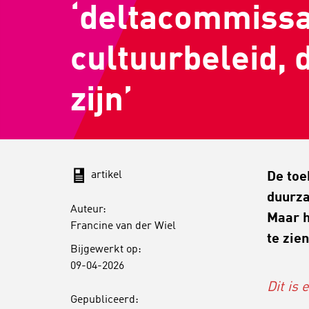
‘deltacommissa
cultuurbeleid, 
zijn’
artikel
De toe
duurza
Auteur:
Maar h
Francine van der Wiel
te zie
Bijgewerkt op:
09-04-2026
Dit is 
Gepubliceerd: