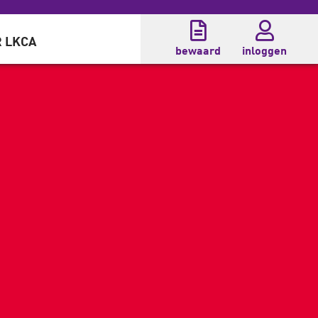
 LKCA
bewaard
inloggen