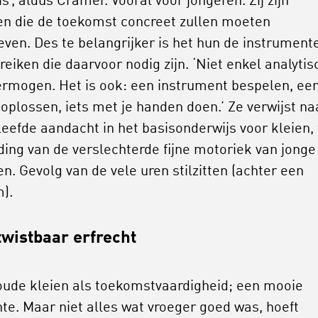
s’, aldus Cramer. Vooral voor jongeren. Zíj zijn
n die de toekomst concreet zullen moeten
ven. Des te belangrijker is het hun de instrument
reiken die daarvoor nodig zijn. ‘Niet enkel analytis
rmogen. Het is ook: een instrument bespelen, ee
 oplossen, iets met je handen doen.’ Ze verwijst na
leefde aandacht in het basisonderwijs voor kleien, 
jding van de verslechterde fijne motoriek van jonge
en. Gevolg van de vele uren stilzitten (achter een
).
wistbaar erfrecht
oude kleien als toekomstvaardigheid; een mooie
te. Maar niet alles wat vroeger goed was, hoeft