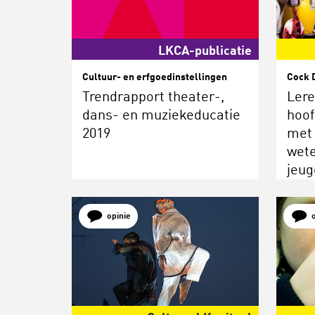
LKCA-publicatie
Cultuur- en erfgoedinstellingen
Cock 
Trendrapport theater-,
Lere
dans- en muziekeducatie
hoof
2019
met 
wet
jeug
opinie