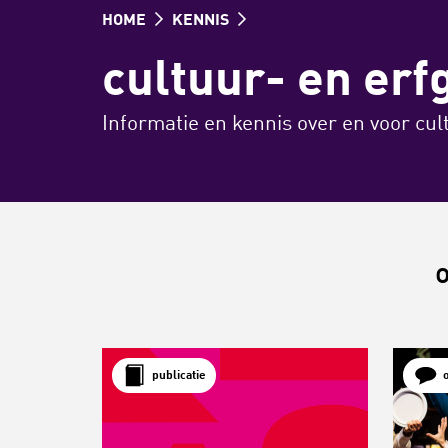
HOME
KENNIS
cultuur- en erf
Informatie en kennis over en voor cul
o
publicatie