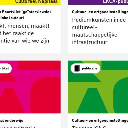
Cultureel Kapitaal
LKCA-publ
 Poortvliet (geïnterviewde)
Cultuur- en erfgoedinstelling
inke (auteur)
Podiumkunsten in de
kt, mensen, maakt!
cultureel-
 het raakt de
maatschappelijke
ntie van wie we zijn
infrastructuur
artikel
publicatie
aal onderwijs
Cultuur- en erfgoedinstelling