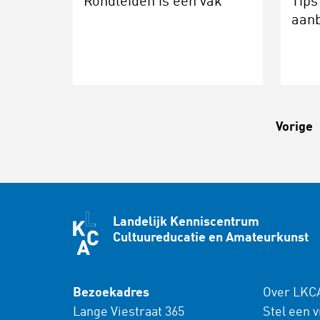
Rondleiden is een vak
Tips
aan
Vorige
Landelijk Kenniscentrum
Cultuureducatie en Amateurkunst
Bezoekadres
Over LKC
Lange Viestraat 365
Stel een 