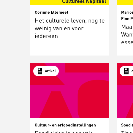
Cultureel Kapitaal
Corinne Ellemeet
Marion
Finn M
Het culturele leven, nog te
Maa
weinig van en voor
Want
iedereen
esse
artikel
Cultuur- en erfgoedinstellingen
Speci