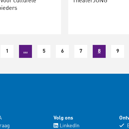
 voor culturele
TheaterJONG
bieders
1
…
5
6
7
8
9
A
Volg ons
Ontv
vraag
LinkedIn
E