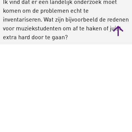
Ik vind dat er een landelijk onderzoek moet
komen om de problemen echt te
inventariseren. Wat zijn bijvoorbeeld de redenen
voor muziekstudenten om af te haken of juist
extra hard door te gaan?
En wat we in ieder geval nodig hebben, zijn
ambitieuze landelijke doelstellingen met een
fijnmazige regionale en gemeentelijke
uitwerking.
De volgende actiepunten zou ik hierin zeker
terug willen zien:
Meer waardering voor instrumentaal
onderwijs. Meer aandacht voor muziek en