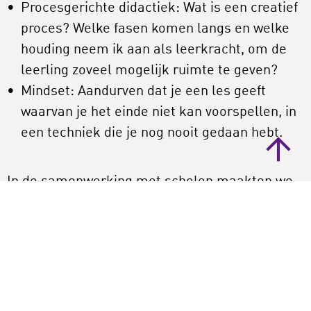
Procesgerichte didactiek: Wat is een creatief
proces? Welke fasen komen langs en welke
houding neem ik aan als leerkracht, om de
leerling zoveel mogelijk ruimte te geven?
Mindset: Aandurven dat je een les geeft
waarvan je het einde niet kan voorspellen, in
een techniek die je nog nooit gedaan hebt.
In de samenwerking met scholen maakten we
PIONIER!. Dat is niet een methode geworden
waarin elke stap is uitgedacht. Ook niet een
leerlijn die doelen stelt, maar geen weg er
naartoe schetst. PIONIER! is een handzaam
startpunt voor leerkrachten die de creatieve
vermogens in hun klas willen ontwikkelen. Met