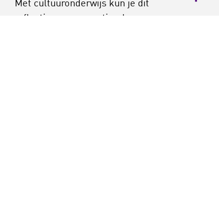
Met cultuuronderwijs kun je dit
reflectievermogen stimuleren.
curriculumontwikkeling
leerlijnen