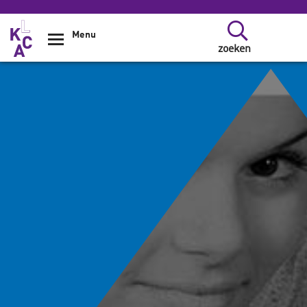
Overslaan en naar de inhoud gaan
Menu
zoeken