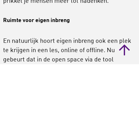
prikkel je mensen meer tot nadenken.
Ruimte voor eigen inbreng
En natuurlijk hoort eigen inbreng ook een plek
te krijgen in een les, online of offline. Nu
gebeurt dat in de open space via de tool
Jamboard. Zes mensen mogen brandende
vragen agenderen over online gastlessen. Deze
mensen hebben de rol van initiatiefnemer. De
overgebleven mensen krijgen de rol van
deelnemer en mogen vanuit die hoedanigheid
zelf kiezen bij welke vraag ze zich aansluiten.
‘Hierbij geldt de wet van twee voeten’, licht
Baas toe. ‘Je gaat daar waar je denkt iets te