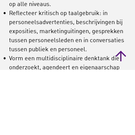
op alle niveaus.
Reflecteer kritisch op taalgebruik: in
personeelsadvertenties, beschrijvingen bij
exposities, marketinguitingen, gesprekken
tussen personeelsleden en in conversaties
tussen publiek en personeel.
Vorm een multidisciplinaire denktank die
onderzoekt, agendeert en eigenaarschap
bevordert. En die bestaande maatregelen en
aanbevelingen verder concretiseert.
Promoot en creëer kennisontwikkeling.
Bijvoorbeeld over een meerstemmige
culturele canon, het koloniaal verleden en
migratiegeschiedenis(sen).