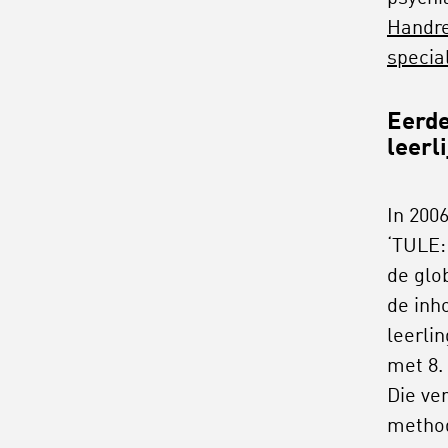
Handre
specia
Eerde
leerl
In 200
‘TULE:
de glo
de inh
leerli
met 8.
Die ve
method