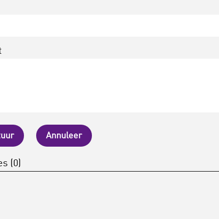
t
tuur
Annuleer
s (0)