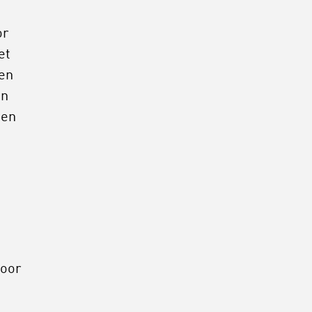
or
et
gen
en
den
voor