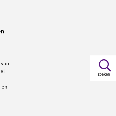
en
 van
oel
zoeken
t en