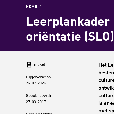
HOME
Leerplankader 
oriëntatie (SLO
artikel
Het Le
bestem
Bijgewerkt op:
cultur
24-07-2024
ontwik
cultur
Gepubliceerd:
27-03-2017
is er 
met sp