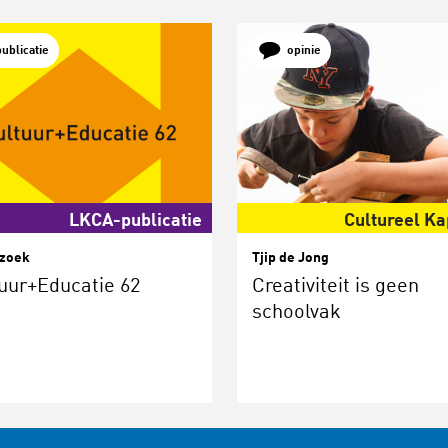
publicatie
opinie
LKCA-publicatie
Cultureel Ka
zoek
Tjip de Jong
uur+Educatie 62
Creativiteit is geen
schoolvak