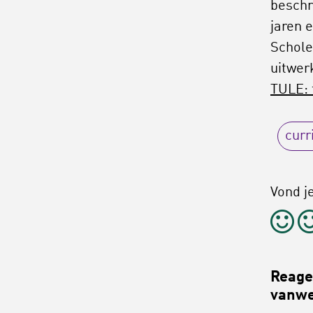
beschr
jaren 
Schole
uitwer
TULE: 
curr
Vond je
Reagee
vanwe