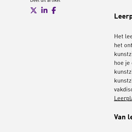
Deel dit artikel
Leerp
Het le
het on
kunstzi
hoe je
kunstz
kunstz
vakdis
Leerpl
Van l