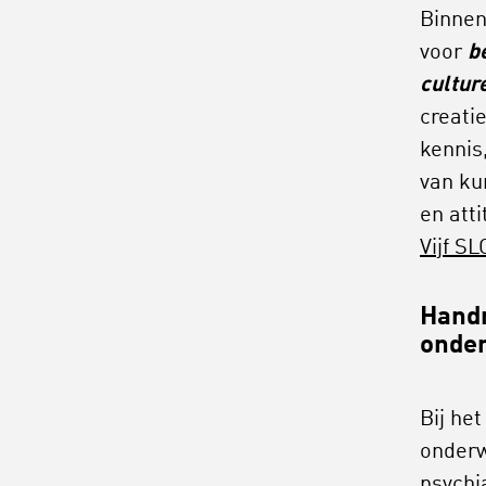
Binnen
voor
b
cultur
creati
kennis
van ku
en att
Vijf SL
Handr
onder
Bij he
onderw
psychi