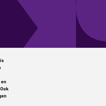
is
n
 en
. Ook
gen