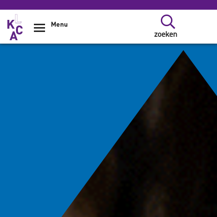
Overslaan en naar de inhoud gaan
Menu
zoeken