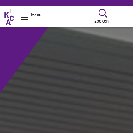
Overslaan en naar de inhoud gaan
Menu
zoeken