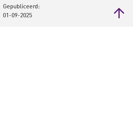
Gepubliceerd:
01-09-2025
Deel dit artikel
Vond je dit artikel interessant?
Reageer (je reactie verschijnt na
goedkeuring, vanwege spam)