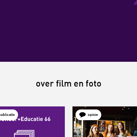
over film en foto
publicatie
opinie