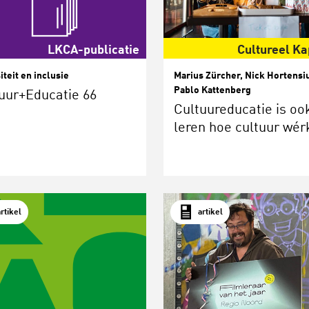
LKCA-publicatie
Cultureel Ka
iteit en inclusie
Marius Zürcher, Nick Hortensi
Pablo Kattenberg
uur+Educatie 66
Cultuureducatie is oo
leren hoe cultuur wér
artikel
artikel