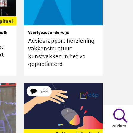
pitaal
us &
Voortgezet onderwijs
Adviesrapport herziening
k:
vakkenstructuur
kt
kunstvakken in het vo
gepubliceerd
opinie
zoeken