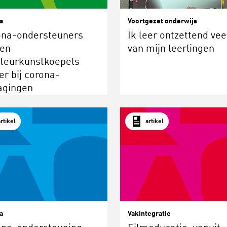
a
Voortgezet onderwijs
ona-ondersteuners
Ik leer ontzettend vee
pen
van mijn leerlingen
teurkunstkoepels
er bij corona-
agingen
artikel
artikel
a
Vakintegratie