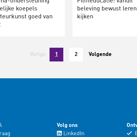
ona-ondersteuning
Filmeducatie: vanuit
elijke koepels
beleving bewust leren
teurkunst goed van
kijken
t
Vorige
1
2
Volgende
A
Volg ons
Ontv
vraag
LinkedIn
E