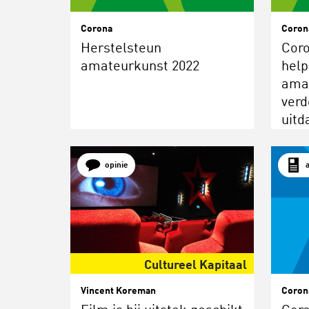
Corona
Coron
Herstelsteun
Cor
amateurkunst 2022
hel
ama
verd
uitd
opinie
Cultureel Kapitaal
Vincent Koreman
Coron