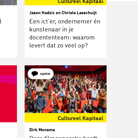
Cultureel Kapitaal
Jason Hadzic en Christa Lasschuijt
l
Een ict’er, ondernemer én
kunstenaar in je
docententeam: waarom
levert dat zo veel op?
opinie
Cultureel Kapitaal
Dirk Monsma