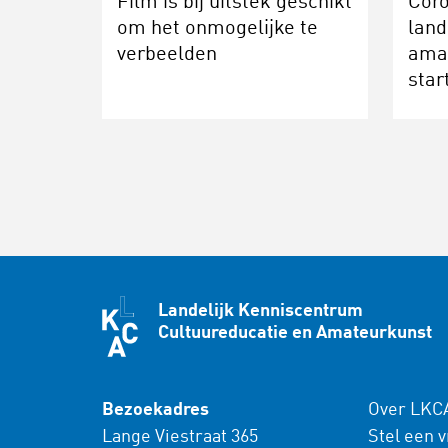
Film is bij uitstek geschikt
Cor
om het onmogelijke te
land
verbeelden
ama
star
Landelijk Kenniscentrum
Cultuureducatie en Amateurkunst
Bezoekadres
Over LKC
Lange Viestraat 365
Stel een 