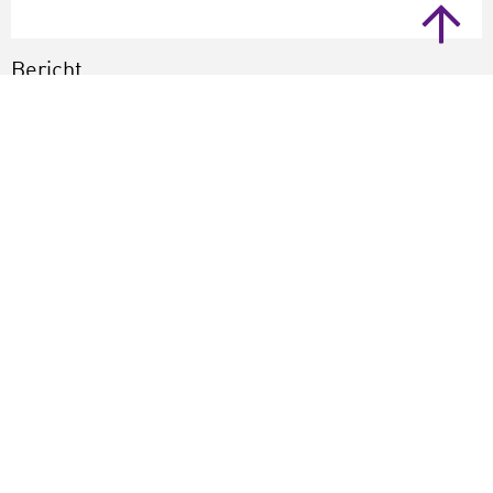
Bericht
Verstuur
Annuleer
Reacties (0)
Bekijk ook