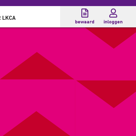
 LKCA
bewaard
inloggen