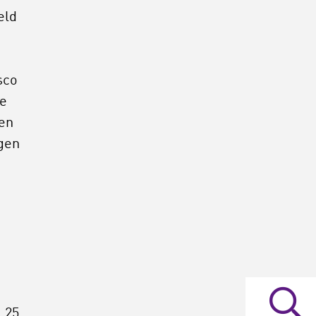
eld
sco
re
een
gen
l 25