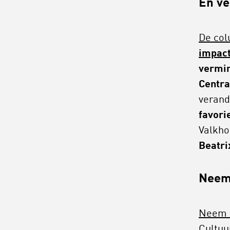
En ve
De col
impac
vermin
Centra
verand
favori
Valkho
Beatri
Neem
Neem e
Cultuu