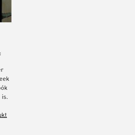
:
er
keek
óók
 is.
ukt