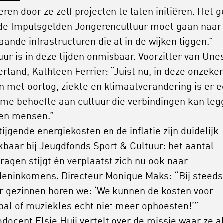
eren door ze zelf projecten te laten initiëren. Het g
de Impulsgelden Jongerencultuur moet gaan naar
aande infrastructuren die al in de wijken liggen.”
uur is in deze tijden onmisbaar. Voorzitter van Une
rland, Kathleen Ferrier: “Juist nu, in deze onzeke
en met oorlog, ziekte en klimaatverandering is er 
me behoefte aan cultuur die verbindingen kan leg
en mensen.”
tijgende energiekosten en de inflatie zijn duidelijk
baar bij Jeugdfonds Sport & Cultuur: het aantal
ragen stijgt én verplaatst zich nu ook naar
eninkomens. Directeur Monique Maks: “Bij steeds
 gezinnen horen we: ‘We kunnen de kosten voor
bal of muziekles echt niet meer ophoesten!’”
docent Elsje Huij vertelt over de missie waar ze a