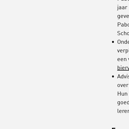
jaar
geve
Pabo
Scho
Onde
verp
een 
bier
Advi
over
Hun 
goed
lere