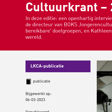
Cultuurkrant –
In deze editie: een openhartig interv
de directeur van BOKS Jongerencultuur
bereikbare' doelgroepen, en Kathleen 
wereld.
LKCA-publicatie
publicatie
Bijgewerkt op:
06-03-2023