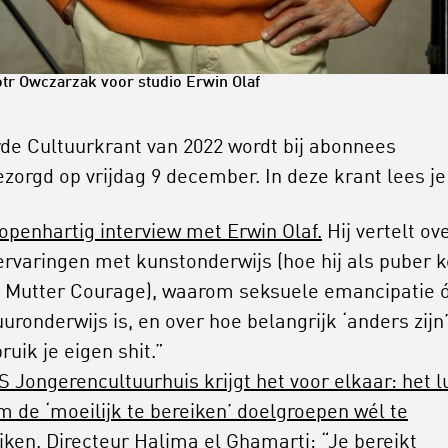
otr Owczarzak voor studio Erwin Olaf
rde Cultuurkrant van 2022 wordt bij abonnees
ezorgd op vrijdag 9 december. In deze krant lees je
openhartig interview met Erwin Olaf.
Hij vertelt ov
 ervaringen met kunstonderwijs (hoe hij als puber 
 Mutter Courage), waarom seksuele emancipatie 
uuronderwijs is, en over hoe belangrijk ‘anders zijn’
ruik je eigen shit.”
 Jongerencultuurhuis krijgt het voor elkaar: het l
m de ‘moeilijk te bereiken’ doelgroepen wél te
iken.
Directeur Halima el Ghamarti: “Je bereikt