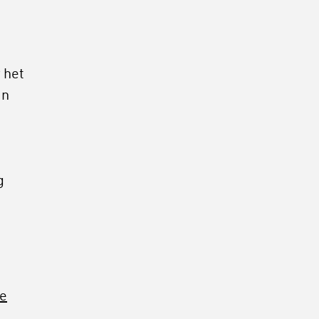
 het
an
g
de