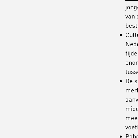
jong
van 
best
Cult
Nede
tijd
enor
tuss
De s
merk
aanv
midd
meer
voet
Pabo