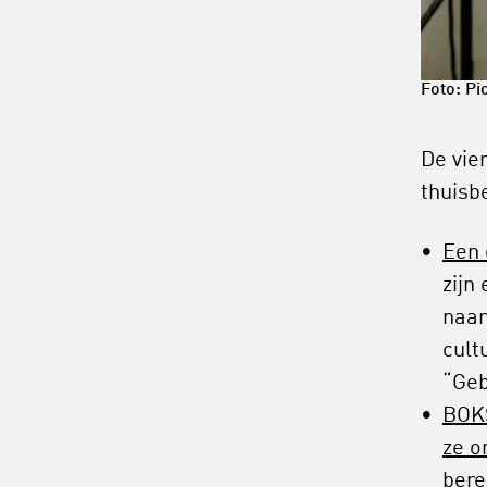
Foto: Pi
De vie
thuisb
Een 
zijn
naar
cult
“Geb
BOKS
ze o
bere