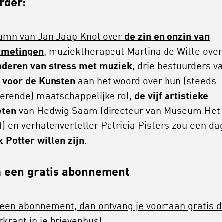
rder:
umn van Jan Jaap Knol over
de zin en onzin van
tmetingen
,
muziektherapeut Martina de Witte over
deren van stress met muziek
, drie bestuurders v
 voor de Kunsten
aan het woord over hun (steeds
erende) maatschappelijke rol,
de vijf artistieke
eten
van Hedwig Saam (directeur van Museum Het
f) en verhalenverteller Patricia Pisters zou een da
x Potter willen zijn
.
 een gratis abonnement
en abonnement, dan ontvang je voortaan gratis 
rkrant in je brievenbus!