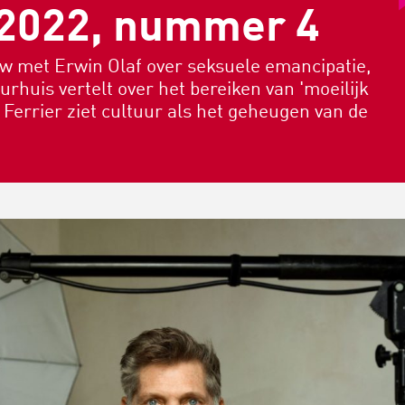
 2022, nummer 4
iew met Erwin Olaf over seksuele emancipatie,
huis vertelt over het bereiken van 'moeilijk
Ferrier ziet cultuur als het geheugen van de