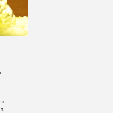
a
n
en
n,