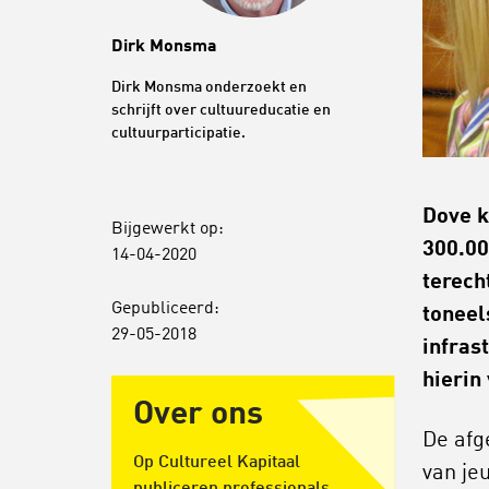
Dirk Monsma
Dirk Monsma onderzoekt en
schrijft over cultuureducatie en
cultuurparticipatie.
Dove k
Bijgewerkt op:
300.00
14-04-2020
terecht
Gepubliceerd:
toneel
29-05-2018
infras
hierin
Over ons
De afg
Op Cultureel Kapitaal
van je