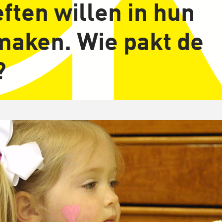
ften willen in hun
t maken. Wie pakt de
?