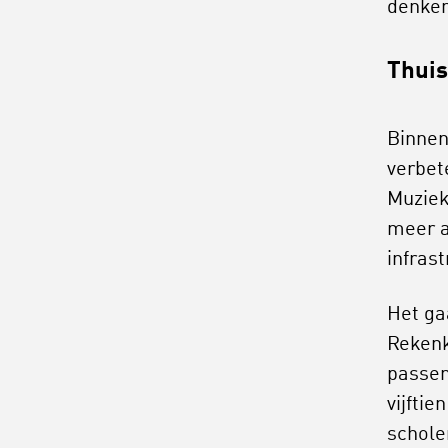
denke
Thuis
Binnen
verbet
Muziek
meer a
infrast
Het ga
Rekenk
passen
vijftie
schole