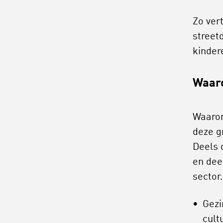
Zo ver
street
kinder
Waaro
Waarom
deze g
Deels 
en dee
sector
Gezi
cult