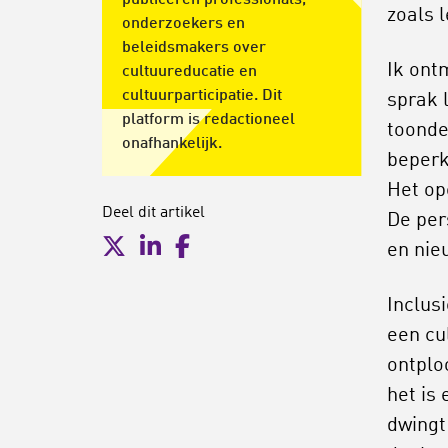
publiceren professionals,
zoals 
onderzoekers en
beleidsmakers over
Ik ontm
cultuureducatie en
cultuurparticipatie. Dit
sprak 
platform is redactioneel
toonde
onafhankelijk.
beperk
Het op
Deel dit artikel
De per
en nie
Inclus
een cu
ontplo
het is
dwingt