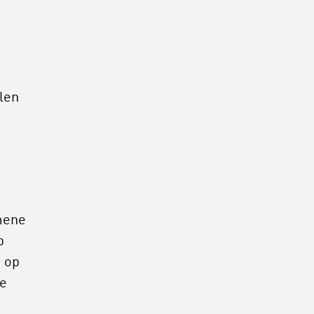
len
mene
p
s op
le