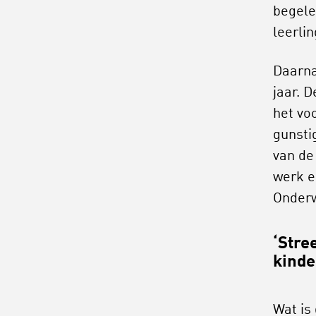
begele
leerlin
Daarna
jaar. 
het vo
gunsti
van de
werk e
Onderw
‘Stre
kinde
Wat is