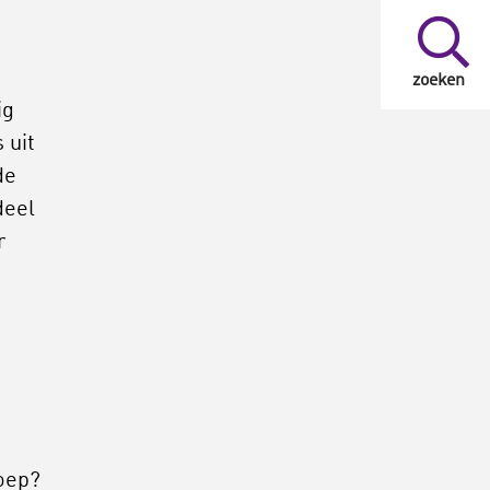
zoeken
ig
 uit
de
deel
r
oep?