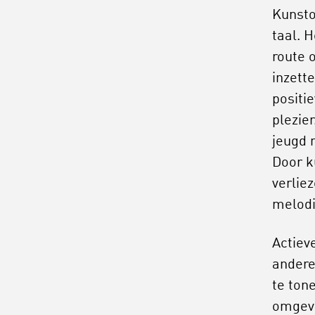
Kunsto
taal. 
route 
inzett
positie
plezier
jeugd 
Door k
verlie
melodi
Actiev
andere
te ton
omgevi