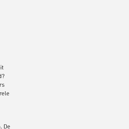
it
d?
rs
rele
. De