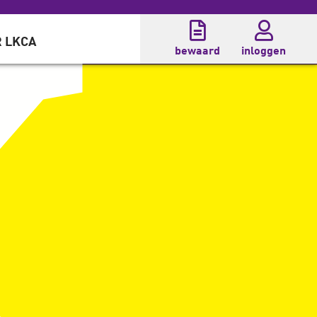
 LKCA
bewaard
inloggen