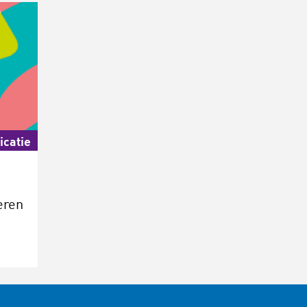
icatie
eren