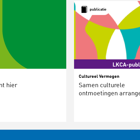
publicatie
LKCA-publ
Cultureel Vermogen
t hier
Samen culturele
ontmoetingen arrang